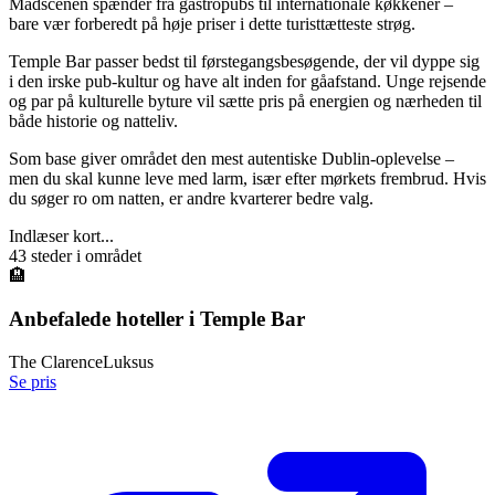
Madscenen spænder fra gastropubs til internationale køkkener –
bare vær forberedt på høje priser i dette turisttætteste strøg.
Temple Bar passer bedst til førstegangsbesøgende, der vil dyppe sig
i den irske pub-kultur og have alt inden for gåafstand. Unge rejsende
og par på kulturelle byture vil sætte pris på energien og nærheden til
både historie og natteliv.
Som base giver området den mest autentiske Dublin-oplevelse –
men du skal kunne leve med larm, især efter mørkets frembrud. Hvis
du søger ro om natten, er andre kvarterer bedre valg.
Indlæser kort...
43
steder i området
🏨
Anbefalede hoteller i
Temple Bar
The Clarence
Luksus
Se pris