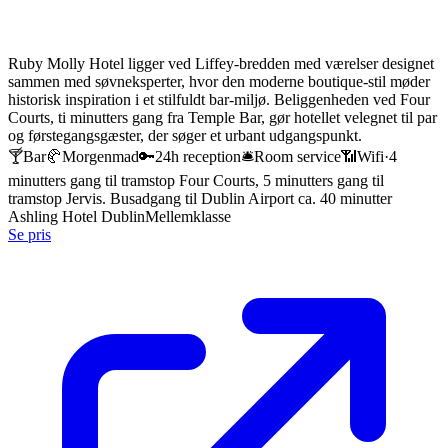
Ruby Molly Hotel ligger ved Liffey-bredden med værelser designet
sammen med søvneksperter, hvor den moderne boutique-stil møder
historisk inspiration i et stilfuldt bar-miljø. Beliggenheden ved Four
Courts, ti minutters gang fra Temple Bar, gør hotellet velegnet til par
og førstegangsgæster, der søger et urbant udgangspunkt.
🍸
Bar
🥐
Morgenmad
🔑
24h reception
🛎️
Room service
📶
Wifi
·
4
minutters gang til tramstop Four Courts, 5 minutters gang til
tramstop Jervis. Busadgang til Dublin Airport ca. 40 minutter
Ashling Hotel Dublin
Mellemklasse
Se pris