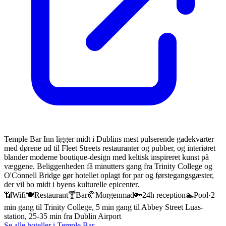
Temple Bar Inn ligger midt i Dublins mest pulserende gadekvarter
med dørene ud til Fleet Streets restauranter og pubber, og interiøret
blander moderne boutique-design med keltisk inspireret kunst på
væggene. Beliggenheden få minutters gang fra Trinity College og
O'Connell Bridge gør hotellet oplagt for par og førstegangsgæster,
der vil bo midt i byens kulturelle epicenter.
📶
Wifi
🍽️
Restaurant
🍸
Bar
🥐
Morgenmad
🔑
24h reception
🏊
Pool
·
2
min gang til Trinity College, 5 min gang til Abbey Street Luas-
station, 25-35 min fra Dublin Airport
Se alle hoteller i
Temple Bar