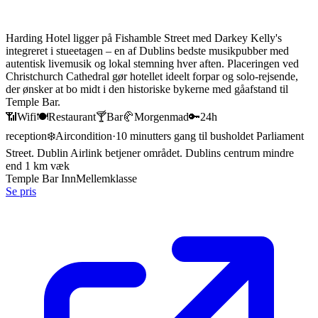
Harding Hotel ligger på Fishamble Street med Darkey Kelly's
integreret i stueetagen – en af Dublins bedste musikpubber med
autentisk livemusik og lokal stemning hver aften. Placeringen ved
Christchurch Cathedral gør hotellet ideelt forpar og solo-rejsende,
der ønsker at bo midt i den historiske bykerne med gåafstand til
Temple Bar.
📶
Wifi
🍽️
Restaurant
🍸
Bar
🥐
Morgenmad
🔑
24h
reception
❄️
Aircondition
·
10 minutters gang til busholdet Parliament
Street. Dublin Airlink betjener området. Dublins centrum mindre
end 1 km væk
Temple Bar Inn
Mellemklasse
Se pris