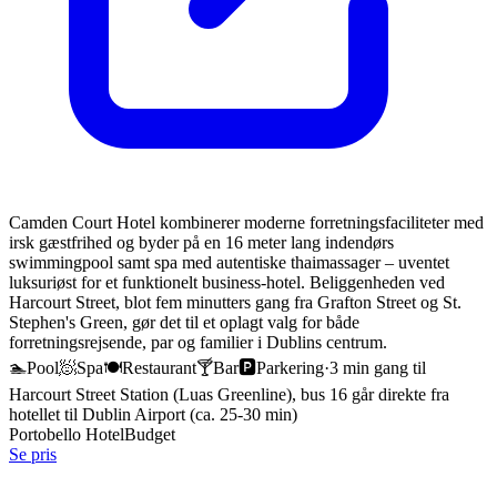
Camden Court Hotel kombinerer moderne forretningsfaciliteter med
irsk gæstfrihed og byder på en 16 meter lang indendørs
swimmingpool samt spa med autentiske thaimassager – uventet
luksuriøst for et funktionelt business-hotel. Beliggenheden ved
Harcourt Street, blot fem minutters gang fra Grafton Street og St.
Stephen's Green, gør det til et oplagt valg for både
forretningsrejsende, par og familier i Dublins centrum.
🏊
Pool
🧖
Spa
🍽️
Restaurant
🍸
Bar
🅿️
Parkering
·
3 min gang til
Harcourt Street Station (Luas Greenline), bus 16 går direkte fra
hotellet til Dublin Airport (ca. 25-30 min)
Portobello Hotel
Budget
Se pris