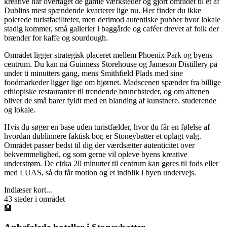
kreative har overtaget de gamle værksteder og gjort området til et af
Dublins mest spændende kvarterer lige nu. Her finder du ikke
polerede turistfaciliteter, men derimod autentiske pubber hvor lokale
stadig kommer, små gallerier i baggårde og caféer drevet af folk der
brænder for kaffe og sourdough.
Området ligger strategisk placeret mellem Phoenix Park og byens
centrum. Du kan nå Guinness Storehouse og Jameson Distillery på
under ti minutters gang, mens Smithfield Plads med sine
foodmarkeder ligger lige om hjørnet. Madscenen spænder fra billige
ethiopiske restauranter til trendende brunchsteder, og om aftenen
bliver de små barer fyldt med en blanding af kunstnere, studerende
og lokale.
Hvis du søger en base uden turistfælder, hvor du får en følelse af
hvordan dublinnere faktisk bor, er Stoneybatter et oplagt valg.
Området passer bedst til dig der værdsætter autenticitet over
bekvemmelighed, og som gerne vil opleve byens kreative
understrøm. De cirka 20 minutter til centrum kan gøres til fods eller
med LUAS, så du får motion og et indblik i byen undervejs.
Indlæser kort...
43
steder i området
🏨