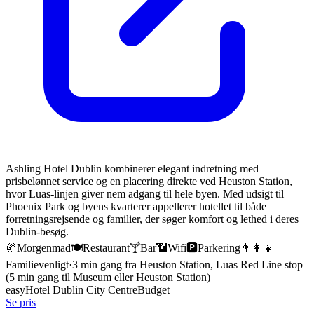
Ashling Hotel Dublin kombinerer elegant indretning med
prisbelønnet service og en placering direkte ved Heuston Station,
hvor Luas-linjen giver nem adgang til hele byen. Med udsigt til
Phoenix Park og byens kvarterer appellerer hotellet til både
forretningsrejsende og familier, der søger komfort og lethed i deres
Dublin-besøg.
🥐
Morgenmad
🍽️
Restaurant
🍸
Bar
📶
Wifi
🅿️
Parkering
👨‍👩‍👧
Familievenligt
·
3 min gang fra Heuston Station, Luas Red Line stop
(5 min gang til Museum eller Heuston Station)
easyHotel Dublin City Centre
Budget
Se pris