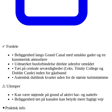
✓ Fordele
•
Beliggenhed langs Grand Canal med smukke gader og en
kunstnerisk atmosfære
•
Udmærket busforbindelse direkte udenfor området
•
Tæt på centrale seværdigheder (f.eks. Trinity College og
Dublin Castle) inden for gåafstand
•
Autentisk dublinsk kvarter uden for de største turiststrømme
⚠ Ulemper
•
Kan være støjende på grund af aktivt bar- og natteliv
•
Beliggenhed tæt på kanalen kan betyde mere fugtigt vejr
✦
Praktisk info