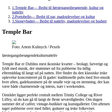
1
.
Temple Bar
—
Bedst til førstegangsbesøgende, kultur og
natteliv
2
.
Portobello
—
Bedst til par, madoplevelser og kultur
3
.
Stoneybatter
—
Bedst til natteliv, madoplevelser og budget
Temple Bar
Foto: Artem Kulinych / Pexels
førstegangsbesøgende
kultur
natteliv
Temple Bar er Dublins mest ikoniske kvarter – brolagt, farverigt og
fyldt med musik, der strømmer ud fra pubberne fra tidlig
eftermiddag til langt ud på natten. Her finder du den klassiske irske
oplevelse koncentreret på få gader: traditionelle pubs med live-musik
hver aften, gadekunstnere på de smalle veje og en stemning, der kan
være både charmerende og intens, især i weekenden.
Området ligger perfekt centralt mellem Trinity College og River
Liffey, så du kan gå til langt de fleste seværdigheder. Om dagen
summer det af caféer, vintage-butikker og kunstgallerier. Om aftenen
tager pubberne over med fidler, guitarer og irske folkeviser.