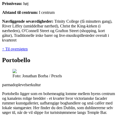
Prisniveau:
høj
Afstand til centrum:
I centrum
Nærliggende seværdigheder:
Trinity College (få minutters gang),
River Liffey (umiddelbar nærhed), Christ the King-kirken (i
nærheden), O'Connell Street og Grafton Street (shopping, kort
gåtur), Traditionelle irske barer og live-musikspillesteder overalt i
kvarteret
↑ Til oversigten
Portobello
Foto: Jonathan Borba / Pexels
par
madoplevelser
kultur
Portobello ligger som en bohemeagtig lomme mellem byens centrum
og kanalens rolige bredder - et kvarter hvor victorianske facader
rummer kunstgallerier, uafhængige boghandlere og små caféer med
lokale stamgæster. Her finder du den Dublin, som dublinererne selv
søger til, når de vil slippe for turiststrømmene langs Temple Bar.