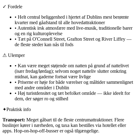
✓ Fordele
•
Helt central beliggenhed i hjertet af Dublins mest berømte
kvarter med gåafstand til alle hovedattraktioner
•
Autentisk irsk atmosfære med live-musik, traditionelle barer
og en rig kulturoplevelse
•
Tæt på O'Connell Street, Grafton Street og River Liffey —
de fleste steder kan nås til fods
⚠ Ulemper
•
Kan være meget støjende om natten på grund af nattelivet
(især fredag/lørdag); selvom noget natteliv slutter omkring
midnat, kan gaderne fortsat være livlige
•
Priserne er høje for både værelser og måltider sammenlignet
med andre områder i Dublin
•
Høj turistdensitet og tæt befolket område — ikke ideelt for
dem, der søger ro og stilhed
✦
Praktisk info
Transport:
Meget gåbart til de fleste centrumattraktioner. Flere
buslinjer kører i nærheden, og taxa kan bestilles via hotellet eller
apps. Hop-on-hop-off-busser er også tilgængelige.