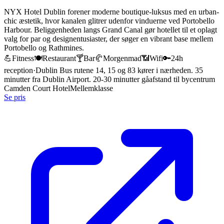
NYX Hotel Dublin forener moderne boutique-luksus med en urban-
chic æstetik, hvor kanalen glitrer udenfor vinduerne ved Portobello
Harbour. Beliggenheden langs Grand Canal gør hotellet til et oplagt
valg for par og designentusiaster, der søger en vibrant base mellem
Portobello og Rathmines.
💪
Fitness
🍽️
Restaurant
🍸
Bar
🥐
Morgenmad
📶
Wifi
🔑
24h
reception
·
Dublin Bus rutene 14, 15 og 83 kører i nærheden. 35
minutter fra Dublin Airport. 20-30 minutter gåafstand til bycentrum
Camden Court Hotel
Mellemklasse
Se pris