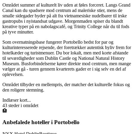
Området summer af kulturelt liv uden at føles forceret. Langs Grand
Canal kan du spadsere mod centrum ad maleriske stier, mens de
smalle sidegader byder på alt fra vietnamesiske nudelbarer til irske
gastropubs i nyistandsat udgave. Morgenmaden spiser du blandt
kreative typer på en nabolagscafé, og Trinity College når du til fods
på tyve minutter.
Som overnatningsbase fungerer Portobello bedst for par og
kulturinteresserede rejsende, der foretrækker autentisk byliv frem for
hotelkæder og turistmenuer. Du bor lokalt, men med korte afstande
til seværdigheder som Dublin Castle og National Natural History
Museum. Busforbindelserne kører direkte mod centrum, men mange
vælger at gå - turen gennem kvarterets gader er i sig selv en del af
oplevelsen.
Området tilbyder en mellempris, der matcher det kulturelle fokus og
den roligere stemning.
Indlæser kort...
43
steder i området
🏨
Anbefalede hoteller i
Portobello
NYX Hotel Dublin
Boutique