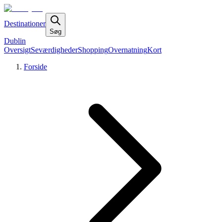
Destinationer
Søg
Dublin
Oversigt
Seværdigheder
Shopping
Overnatning
Kort
Forside