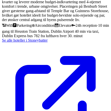
kvarter og leverer moderne budget-indkvartering med 4-stjernet
komfort i trende, urbane omgivelser. Placeringen på Benburb Street
giver gæsterne gang-afstand til Temple Bar og Guinness Storehouse,
hvilket gør hotellet ideelt for budget-bevidste solo-rejsende og par,
der ønsker central adgang til byens pulserende liv.
📶
Wifi
🅿️
Parkering
❄️
Aircondition
🛗
Elevator
🔑
24h reception
·
10 min
gang til Heuston Train Station, Dublin Airport 40 min via taxi,
Dublin Express bus 782 fra lufthavn hver 30. minut
Se alle hoteller i
Stoneybatter