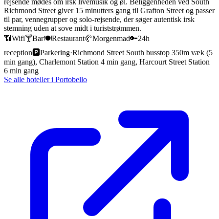
rejsende mødes om irsk livemusik og øl. Beliggenheden ved South
Richmond Street giver 15 minutters gang til Grafton Street og passer
til par, vennegrupper og solo-rejsende, der søger autentisk irsk
stemning uden at sove midt i turiststrømmen.
📶
Wifi
🍸
Bar
🍽️
Restaurant
🥐
Morgenmad
🔑
24h
reception
🅿️
Parkering
·
Richmond Street South busstop 350m væk (5
min gang), Charlemont Station 4 min gang, Harcourt Street Station
6 min gang
Se alle hoteller i
Portobello