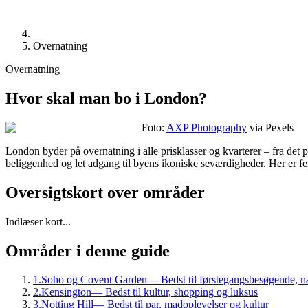
Overnatning
Overnatning
Hvor skal man bo i London?
Foto:
AXP Photography
via Pexels
London byder på overnatning i alle prisklasser og kvarterer – fra det p
beliggenhed og let adgang til byens ikoniske seværdigheder. Her er fem
Oversigtskort over områder
Indlæser kort...
Områder i denne guide
1
.
Soho og Covent Garden
—
Bedst til førstegangsbesøgende, n
2
.
Kensington
—
Bedst til kultur, shopping og luksus
3
.
Notting Hill
—
Bedst til par, madoplevelser og kultur