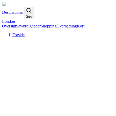
Destinationer
Søg
London
Oversigt
Seværdigheder
Shopping
Overnatning
Kort
Forside