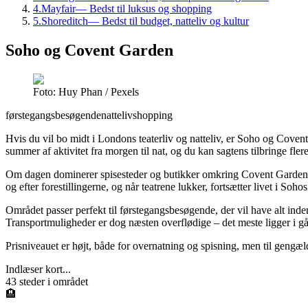
4
.
Mayfair
—
Bedst til luksus og shopping
5
.
Shoreditch
—
Bedst til budget, natteliv og kultur
Soho og Covent Garden
Foto: Huy Phan / Pexels
førstegangsbesøgende
natteliv
shopping
Hvis du vil bo midt i Londons teaterliv og natteliv, er Soho og Coven
summer af aktivitet fra morgen til nat, og du kan sagtens tilbringe fle
Om dagen dominerer spisesteder og butikker omkring Covent Gardens
og efter forestillingerne, og når teatrene lukker, fortsætter livet i Soho
Området passer perfekt til førstegangsbesøgende, der vil have alt inden
Transportmuligheder er dog næsten overflødige – det meste ligger i gå
Prisniveauet er højt, både for overnatning og spisning, men til gengæld
Indlæser kort...
43
steder i området
🏨