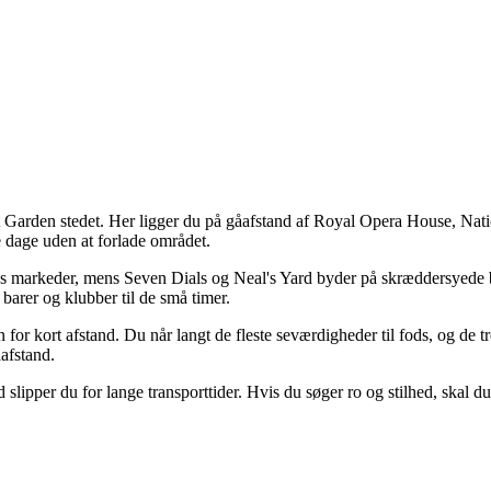
t Garden stedet. Her ligger du på gåafstand af Royal Opera House, Natio
re dage uden at forlade området.
 markeder, mens Seven Dials og Neal's Yard byder på skræddersyede b
s barer og klubber til de små timer.
 for kort afstand. Du når langt de fleste seværdigheder til fods, og de t
afstand.
 slipper du for lange transporttider. Hvis du søger ro og stilhed, skal 