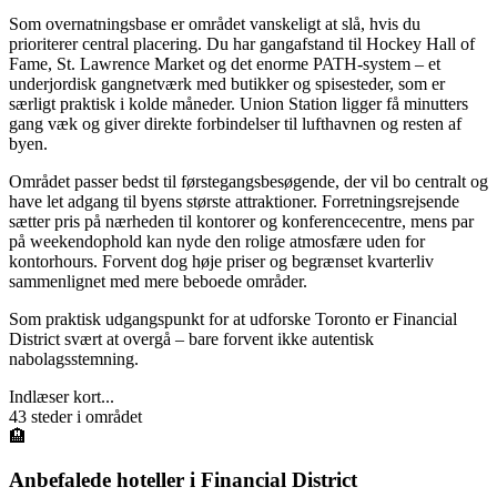
Som overnatningsbase er området vanskeligt at slå, hvis du
prioriterer central placering. Du har gangafstand til Hockey Hall of
Fame, St. Lawrence Market og det enorme PATH-system – et
underjordisk gangnetværk med butikker og spisesteder, som er
særligt praktisk i kolde måneder. Union Station ligger få minutters
gang væk og giver direkte forbindelser til lufthavnen og resten af
byen.
Området passer bedst til førstegangsbesøgende, der vil bo centralt og
have let adgang til byens største attraktioner. Forretningsrejsende
sætter pris på nærheden til kontorer og konferencecentre, mens par
på weekendophold kan nyde den rolige atmosfære uden for
kontorhours. Forvent dog høje priser og begrænset kvarterliv
sammenlignet med mere beboede områder.
Som praktisk udgangspunkt for at udforske Toronto er Financial
District svært at overgå – bare forvent ikke autentisk
nabolagsstemning.
Indlæser kort...
43
steder i området
🏨
Anbefalede hoteller i
Financial District