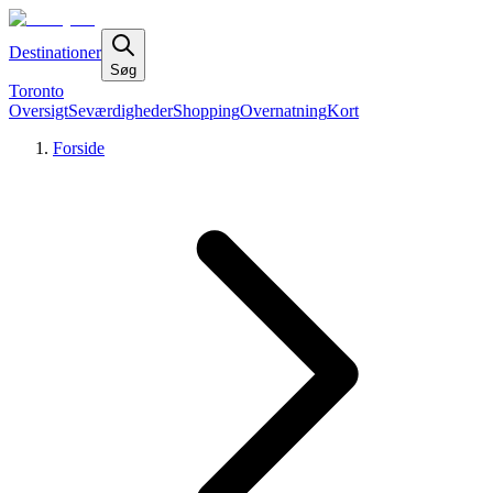
Destinationer
Søg
Toronto
Oversigt
Seværdigheder
Shopping
Overnatning
Kort
Forside