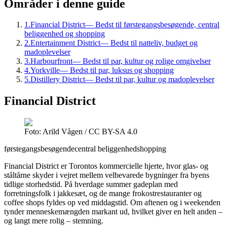
Områder i denne guide
1
.
Financial District
—
Bedst til førstegangsbesøgende, central
beliggenhed og shopping
2
.
Entertainment District
—
Bedst til natteliv, budget og
madoplevelser
3
.
Harbourfront
—
Bedst til par, kultur og rolige omgivelser
4
.
Yorkville
—
Bedst til par, luksus og shopping
5
.
Distillery District
—
Bedst til par, kultur og madoplevelser
Financial District
Foto: Arild Vågen / CC BY-SA 4.0
førstegangsbesøgende
central beliggenhed
shopping
Financial District er Torontos kommercielle hjerte, hvor glas- og
ståltårne skyder i vejret mellem velbevarede bygninger fra byens
tidlige storhedstid. På hverdage summer gadeplan med
forretningsfolk i jakkesæt, og de mange frokostrestauranter og
coffee shops fyldes op ved middagstid. Om aftenen og i weekenden
tynder menneskemængden markant ud, hvilket giver en helt anden –
og langt mere rolig – stemning.