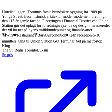
Hotellet ligger i Torontos første brandsikre bygning fra 1909 på
Yonge Street, hvor historisk arkitektur møder moderne indretning i
den 115 år gamle facade. Placeringen i Financial District ved Union
Station gør det oplagt for forretningsrejsende og designinteresserede,
der vil bo tæt på byens trafikknudepunkt og finanskvarter.
📶
Wifi
🍽️
Restaurant
🍸
Bar
❄️
Aircondition
🔑
24h reception
·
5-10
minutters gang til Union Station GO Terminal; tæt på metrostop
King
The St. Regis Toronto
Luksus
Se pris