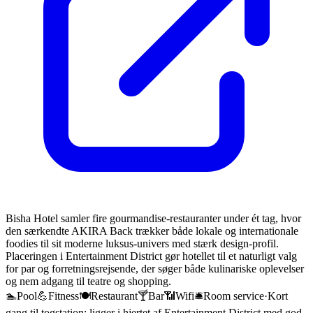
Bisha Hotel samler fire gourmandise-restauranter under ét tag, hvor
den særkendte AKIRA Back trækker både lokale og internationale
foodies til sit moderne luksus-univers med stærk design-profil.
Placeringen i Entertainment District gør hotellet til et naturligt valg
for par og forretningsrejsende, der søger både kulinariske oplevelser
og nem adgang til teatre og shopping.
🏊
Pool
💪
Fitness
🍽️
Restaurant
🍸
Bar
📶
Wifi
🛎️
Room service
·
Kort
gang til togstation; ligger i hjertet af Entertainment District med god