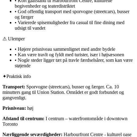
•
Kort gåafstand til Harbourfront Centre, kulturelle
begivenheder og teaterdistriktet
•
God offentlig transport med sporvogne (streetcars), busser
og færger
•
Varierede spisemuligheder fra casual til fine dining med
udsigt til vandet
⚠ Ulemper
•
Højere prisniveau sammenlignet med andre bydele
•
Kan være travlt og fyldt med turister, især i højsæsonen
•
Nogle steder ligger tæt på travle færdselsårer, som kan være
støjende
✦
Praktisk info
Transport:
Sporvogne (streetcars), busser og færger. Ca. 10
minutters gang til Union Station. Området er godt forbundet og
gangvenligt.
Prisniveau:
høj
Afstand til centrum:
I centrum – waterfrontområde i downtown
Toronto
Nærliggende seværdigheder:
Harbourfront Centre - kulturel oase