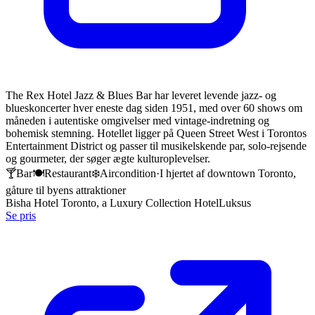
The Rex Hotel Jazz & Blues Bar har leveret levende jazz- og
blueskoncerter hver eneste dag siden 1951, med over 60 shows om
måneden i autentiske omgivelser med vintage-indretning og
bohemisk stemning. Hotellet ligger på Queen Street West i Torontos
Entertainment District og passer til musikelskende par, solo-rejsende
og gourmeter, der søger ægte kulturoplevelser.
🍸
Bar
🍽️
Restaurant
❄️
Aircondition
·
I hjertet af downtown Toronto,
gåture til byens attraktioner
Bisha Hotel Toronto, a Luxury Collection Hotel
Luksus
Se pris