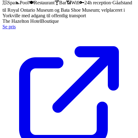
🧖
Spa
🏊
Pool
🍽️
Restaurant
🍸
Bar
📶
Wifi
🔑
24h reception
·
Gåafstand
til Royal Ontario Museum og Bata Shoe Museum; velplaceret i
Yorkville med adgang til offentlig transport
The Hazelton Hotel
Boutique
Se pris