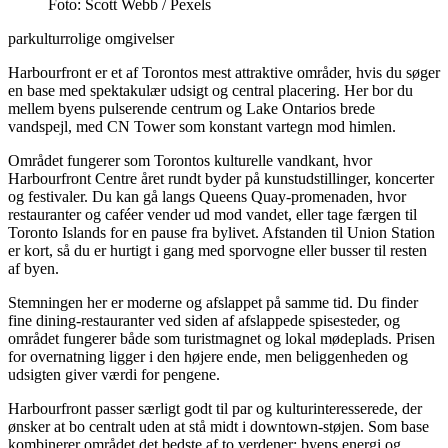
Foto: Scott Webb / Pexels
par
kultur
rolige omgivelser
Harbourfront er et af Torontos mest attraktive områder, hvis du søger
en base med spektakulær udsigt og central placering. Her bor du
mellem byens pulserende centrum og Lake Ontarios brede
vandspejl, med CN Tower som konstant vartegn mod himlen.
Området fungerer som Torontos kulturelle vandkant, hvor
Harbourfront Centre året rundt byder på kunstudstillinger, koncerter
og festivaler. Du kan gå langs Queens Quay-promenaden, hvor
restauranter og caféer vender ud mod vandet, eller tage færgen til
Toronto Islands for en pause fra bylivet. Afstanden til Union Station
er kort, så du er hurtigt i gang med sporvogne eller busser til resten
af byen.
Stemningen her er moderne og afslappet på samme tid. Du finder
fine dining-restauranter ved siden af afslappede spisesteder, og
området fungerer både som turistmagnet og lokal mødeplads. Prisen
for overnatning ligger i den højere ende, men beliggenheden og
udsigten giver værdi for pengene.
Harbourfront passer særligt godt til par og kulturinteresserede, der
ønsker at bo centralt uden at stå midt i downtown-støjen. Som base
kombinerer området det bedste af to verdener: byens energi og