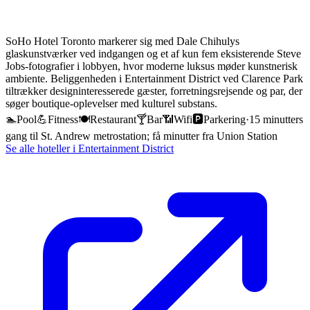
SoHo Hotel Toronto markerer sig med Dale Chihulys
glaskunstværker ved indgangen og et af kun fem eksisterende Steve
Jobs-fotografier i lobbyen, hvor moderne luksus møder kunstnerisk
ambiente. Beliggenheden i Entertainment District ved Clarence Park
tiltrækker designinteresserede gæster, forretningsrejsende og par, der
søger boutique-oplevelser med kulturel substans.
🏊
Pool
💪
Fitness
🍽️
Restaurant
🍸
Bar
📶
Wifi
🅿️
Parkering
·
15 minutters
gang til St. Andrew metrostation; få minutter fra Union Station
Se alle hoteller i
Entertainment District