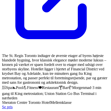
The St. Regis Toronto indtager de øverste etager af byens højeste
blandede bygning, hvor klassisk elegance møder moderne luksus –
kronen på værket er spaen fordelt over to etager med udsigt over
storbyens skyline. Hotellet ligger i hjertet af Financial District ved
krydset Bay og Adelaide, kun tre minutters gang fra King
metrostation, og passer perfekt til forretningsrejsende, par og gæster
med sans for gastronomi og arkitektonisk design.
🧖
Spa
🏊
Pool
💪
Fitness
🍽️
Restaurant
🍸
Bar
🥐
Morgenmad
·
3 min
gang til King metrostation; Union Station Go Bus Terminal i
nærheden
Sheraton Centre Toronto Hotel
Mellemklasse
Se pris