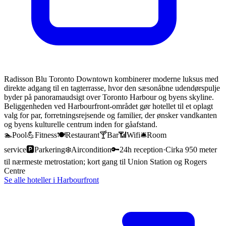
Radisson Blu Toronto Downtown kombinerer moderne luksus med
direkte adgang til en tagterrasse, hvor den sæsonåbne udendørspulje
byder på panoramaudsigt over Toronto Harbour og byens skyline.
Beliggenheden ved Harbourfront-området gør hotellet til et oplagt
valg for par, forretningsrejsende og familier, der ønsker vandkanten
og byens kulturelle centrum inden for gåafstand.
🏊
Pool
💪
Fitness
🍽️
Restaurant
🍸
Bar
📶
Wifi
🛎️
Room
service
🅿️
Parkering
❄️
Aircondition
🔑
24h reception
·
Cirka 950 meter
til nærmeste metrostation; kort gang til Union Station og Rogers
Centre
Se alle hoteller i
Harbourfront