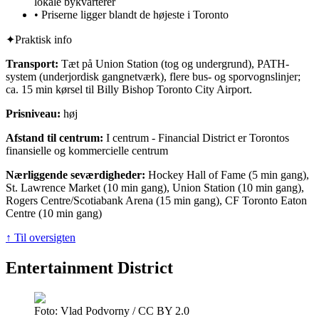
lokale bykvarterer
•
Priserne ligger blandt de højeste i Toronto
✦
Praktisk info
Transport:
Tæt på Union Station (tog og undergrund), PATH-
system (underjordisk gangnetværk), flere bus- og sporvognslinjer;
ca. 15 min kørsel til Billy Bishop Toronto City Airport.
Prisniveau:
høj
Afstand til centrum:
I centrum - Financial District er Torontos
finansielle og kommercielle centrum
Nærliggende seværdigheder:
Hockey Hall of Fame (5 min gang),
St. Lawrence Market (10 min gang), Union Station (10 min gang),
Rogers Centre/Scotiabank Arena (15 min gang), CF Toronto Eaton
Centre (10 min gang)
↑ Til oversigten
Entertainment District
Foto: Vlad Podvorny / CC BY 2.0