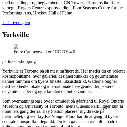
med udstillinger og begivenheder, CN Tower - Torontos ikoniske
vartegn, Rogers Centre - sportsstadion, Four Seasons Centre for the
Performing Arts, Hockey Hall of Fame
↑ Til oversigten
Yorkville
Foto: Canmenwalker / CC BY 4.0
par
luksus
shopping
Yorkville er Toronto på sit mest raffinerede. Her møder du en poleret
kosmopolitisme, hvor gallerier, designerbutikker og gourmethuse
danner rammen om byens fineste luksusdistrikt. Gaderne bugner
med velklædte lokale og internationale besøgende, der passerer
elegante facader og nøje kuraterede butiksvinduer.
Som overnatningsbase byder området på gåafstand til Royal Ontario
Museum og University of Toronto, mens Queens Park ligger kun få
minutters gang derfra. Bay Station placerer dig direkte på
metronettet, og ved krydset Yonge–Bloor har du adgang til byens
centrale transportknudepunkt. Du kan gå næsten overalt – både til
kultur, shopping og restauranter af høj karat.