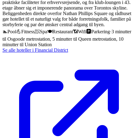
praktiske faciliteter for erhvervsrejsende, og fra klub-loungen i 43.
etage åbner sig et imponerende panorama over Torontos skyline.
Beliggenheden direkte overfor Nathan Phillips Square og rådhuset
gør hotellet til et naturligt valg for både forretningsfolk, familier på
storbyferie og par der ønsker central adgang til byen.
🏊
Pool
💪
Fitness
🧖
Spa
🍽️
Restaurant
📶
Wifi
🅿️
Parkering
·
3 minutter
til Osgoode metrostation, 5 minutter til Queen metrostation, 10
minutter til Union Station
Se alle hoteller i
Financial District