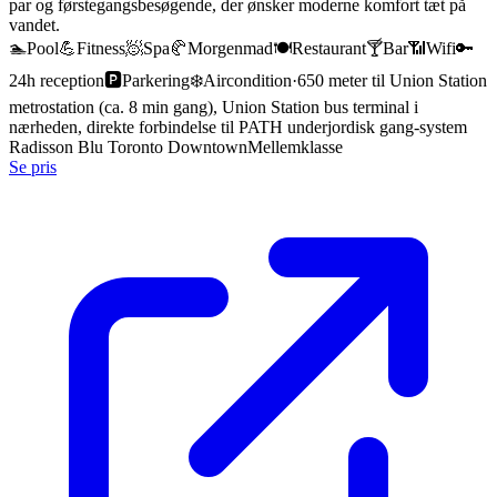
par og førstegangsbesøgende, der ønsker moderne komfort tæt på
vandet.
🏊
Pool
💪
Fitness
🧖
Spa
🥐
Morgenmad
🍽️
Restaurant
🍸
Bar
📶
Wifi
🔑
24h reception
🅿️
Parkering
❄️
Aircondition
·
650 meter til Union Station
metrostation (ca. 8 min gang), Union Station bus terminal i
nærheden, direkte forbindelse til PATH underjordisk gang-system
Radisson Blu Toronto Downtown
Mellemklasse
Se pris