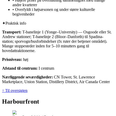
•
Højere priser på overnatning sammenlignet med mange
andre kvarterer
•
Overfyldt i højsæsonen og under større kulturelle
begivenheder
✦
Praktisk info
Transport:
T-banelinje 1 (Yonge–University) — Osgoode eller St.
Andrew stationer; T-banelinje 2 (Bloor–Danforth) til Spadina-
station; sporvogn/busforbindelser (fx ruter der betjener området).
Mange stoppesteder inden for 5–10 minutters gang til
hovedattraktionerne.
Prisniveau:
høj
Afstand til centrum:
I centrum
Nærliggende seværdigheder:
CN Tower, St. Lawrence
Marketplace, Union Station, Distillery District, Air Canada Center
↑ Til oversigten
Harbourfront