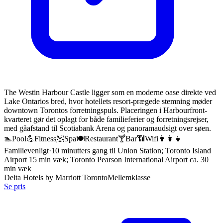
The Westin Harbour Castle ligger som en moderne oase direkte ved
Lake Ontarios bred, hvor hotellets resort-prægede stemning møder
downtown Torontos forretningspuls. Placeringen i Harbourfront-
kvarteret gør det oplagt for både familieferier og forretningsrejser,
med gåafstand til Scotiabank Arena og panoramaudsigt over søen.
🏊
Pool
💪
Fitness
🧖
Spa
🍽️
Restaurant
🍸
Bar
📶
Wifi
👨‍👩‍👧
Familievenligt
·
10 minutters gang til Union Station; Toronto Island
Airport 15 min væk; Toronto Pearson International Airport ca. 30
min væk
Delta Hotels by Marriott Toronto
Mellemklasse
Se pris