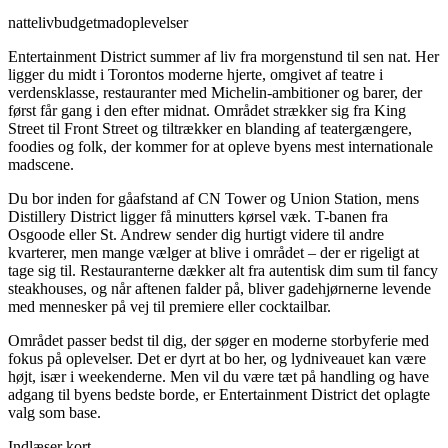
natteliv
budget
madoplevelser
Entertainment District summer af liv fra morgenstund til sen nat. Her
ligger du midt i Torontos moderne hjerte, omgivet af teatre i
verdensklasse, restauranter med Michelin-ambitioner og barer, der
først får gang i den efter midnat. Området strækker sig fra King
Street til Front Street og tiltrækker en blanding af teatergængere,
foodies og folk, der kommer for at opleve byens mest internationale
madscene.
Du bor inden for gåafstand af CN Tower og Union Station, mens
Distillery District ligger få minutters kørsel væk. T-banen fra
Osgoode eller St. Andrew sender dig hurtigt videre til andre
kvarterer, men mange vælger at blive i området – der er rigeligt at
tage sig til. Restauranterne dækker alt fra autentisk dim sum til fancy
steakhouses, og når aftenen falder på, bliver gadehjørnerne levende
med mennesker på vej til premiere eller cocktailbar.
Området passer bedst til dig, der søger en moderne storbyferie med
fokus på oplevelser. Det er dyrt at bo her, og lydniveauet kan være
højt, især i weekenderne. Men vil du være tæt på handling og have
adgang til byens bedste borde, er Entertainment District det oplagte
valg som base.
Indlæser kort...