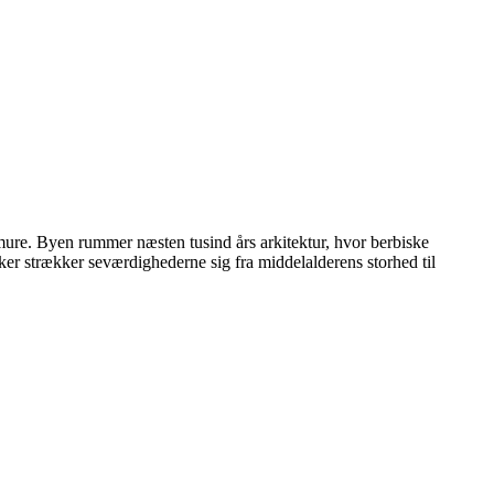
mure. Byen rummer næsten tusind års arkitektur, hvor berbiske
er strækker seværdighederne sig fra middelalderens storhed til