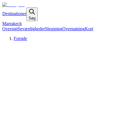
Destinationer
Søg
Marrakech
Oversigt
Seværdigheder
Shopping
Overnatning
Kort
Forside