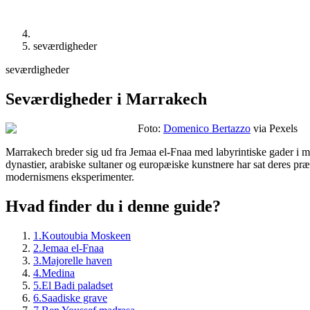
seværdigheder
seværdigheder
Seværdigheder i Marrakech
Foto:
Domenico Bertazzo
via Pexels
Marrakech breder sig ud fra Jemaa el-Fnaa med labyrintiske gader i 
dynastier, arabiske sultaner og europæiske kunstnere har sat deres p
modernismens eksperimenter.
Hvad finder du i denne guide?
1
.
Koutoubia Moskeen
2
.
Jemaa el‑Fnaa
3
.
Majorelle haven
4
.
Medina
5
.
El Badi paladset
6
.
Saadiske grave