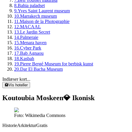
7
.
Ben Youssef madrasa
8
.
Bahia paladset
9
.
Yves Saint Laurent museum
10
.
Marrakech museum
11
.
Maison de la Photographie
12
.
MACAAL
13
.
Le Jardin Secret
14
.
Palmeraie
15
.
Menara haven
16
.
Cyber Park
17
.
Bab Agnaou
18
.
Kasbah
19
.
Pierre Bergé Museum for berbisk kunst
20
.
Dar El Bacha Museum
Indlæser kort...
🏨
Vis hoteller
Koutoubia Moskeen
💎 Ikonisk
Foto: Wikimedia Commons
Historie
Arkitektur
Gratis