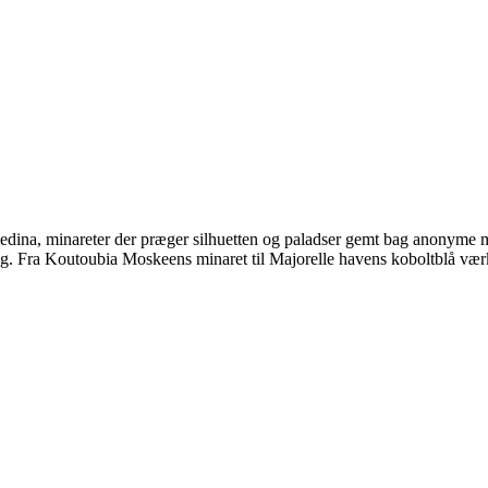
medina, minareter der præger silhuetten og paladser gemt bag anonyme 
ræg. Fra Koutoubia Moskeens minaret til Majorelle havens koboltblå værk