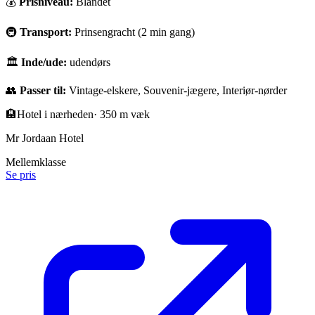
💰
Prisniveau:
Blandet
🚇
Transport:
Prinsengracht (2 min gang)
🏛
Inde/ude:
udendørs
👥
Passer til:
Vintage-elskere, Souvenir-jægere, Interiør-nørder
🏨
Hotel i nærheden
·
350 m væk
Mr Jordaan Hotel
Mellemklasse
Se pris