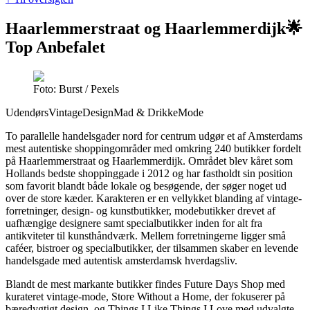
Haarlemmerstraat og Haarlemmerdijk
🌟
Top Anbefalet
Foto: Burst / Pexels
Udendørs
Vintage
Design
Mad & Drikke
Mode
To parallelle handelsgader nord for centrum udgør et af Amsterdams
mest autentiske shoppingområder med omkring 240 butikker fordelt
på Haarlemmerstraat og Haarlemmerdijk. Området blev kåret som
Hollands bedste shoppinggade i 2012 og har fastholdt sin position
som favorit blandt både lokale og besøgende, der søger noget ud
over de store kæder. Karakteren er en vellykket blanding af vintage-
forretninger, design- og kunstbutikker, modebutikker drevet af
uafhængige designere samt specialbutikker inden for alt fra
antikviteter til kunsthåndværk. Mellem forretningerne ligger små
caféer, bistroer og specialbutikker, der tilsammen skaber en levende
handelsgade med autentisk amsterdamsk hverdagsliv.
Blandt de mest markante butikker findes Future Days Shop med
kurateret vintage-mode, Store Without a Home, der fokuserer på
bæredygtigt design, og Things I Like Things I Love med udvalgte