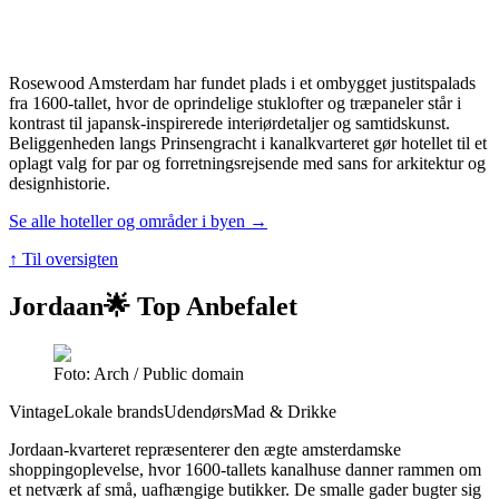
Rosewood Amsterdam har fundet plads i et ombygget justitspalads
fra 1600-tallet, hvor de oprindelige stuklofter og træpaneler står i
kontrast til japansk-inspirerede interiørdetaljer og samtidskunst.
Beliggenheden langs Prinsengracht i kanalkvarteret gør hotellet til et
oplagt valg for par og forretningsrejsende med sans for arkitektur og
designhistorie.
Se alle hoteller og områder i byen →
↑ Til oversigten
Jordaan
🌟 Top Anbefalet
Foto: Arch / Public domain
Vintage
Lokale brands
Udendørs
Mad & Drikke
Jordaan-kvarteret repræsenterer den ægte amsterdamske
shoppingoplevelse, hvor 1600-tallets kanalhuse danner rammen om
et netværk af små, uafhængige butikker. De smalle gader bugter sig