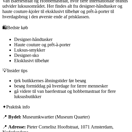
Van Baerlestraat og Hobbemastraat, hvor flere internationale brands
udvider luksusområdet. Her findes alt fra designer-håndtasker og
haute couture-kjoler til eksklusivt tilbehør og prêt-à-porter til
hverdagsbrug i den øverste ende af prisklassen.
🛍️
Bedste køb
Designer-håndtasker
Haute couture og prêt-à-porter
Luksus-smykker
Designer-sko
Eksklusivt tilbehør
💡
Insider tips
tjek butikkernes åbningstider før besøg
besøg formiddag på hverdage for færre mennesker
gå videre til van baerlestraat og hobbemastraat for flere
luksusbutikker
✦
Praktisk info
📍
Bydel:
Museumkwartier (Museum Quarter)
📍
Adresse:
Pieter Cornelisz Hooftstraat, 1071 Amsterdam,