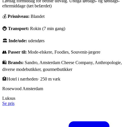
Lørdag formiddag for bedste udvalg. Undgå lørdags- og søndags-
eftermiddage (tæt befærdet)
💰
Prisniveau:
Blandet
🚇
Transport:
Rokin (7 min gang)
🏛
Inde/ude:
udendørs
👥
Passer til:
Mode-elskere, Foodies, Souvenir-jægere
🛍️
Brands:
Sandro, Amsterdam Cheese Company, Anthropologie,
diverse modebutikker, gourmetbutikker
🏨
Hotel i nærheden
·
250 m væk
Rosewood Amsterdam
Luksus
Se pris