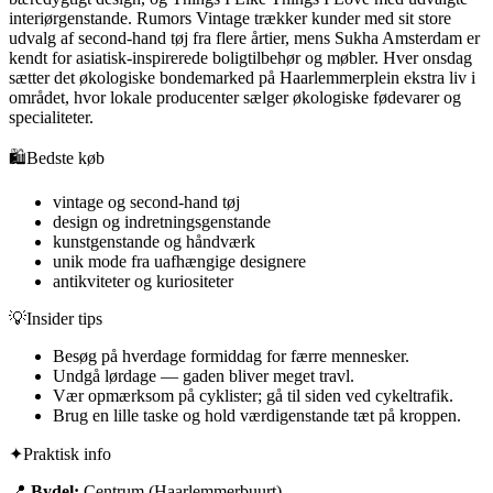
interiørgenstande. Rumors Vintage trækker kunder med sit store
udvalg af second-hand tøj fra flere årtier, mens Sukha Amsterdam er
kendt for asiatisk-inspirerede boligtilbehør og møbler. Hver onsdag
sætter det økologiske bondemarked på Haarlemmerplein ekstra liv i
området, hvor lokale producenter sælger økologiske fødevarer og
specialiteter.
🛍️
Bedste køb
vintage og second-hand tøj
design og indretningsgenstande
kunstgenstande og håndværk
unik mode fra uafhængige designere
antikviteter og kuriositeter
💡
Insider tips
Besøg på hverdage formiddag for færre mennesker.
Undgå lørdage — gaden bliver meget travl.
Vær opmærksom på cyklister; gå til siden ved cykeltrafik.
Brug en lille taske og hold værdigenstande tæt på kroppen.
✦
Praktisk info
📍
Bydel:
Centrum (Haarlemmerbuurt)