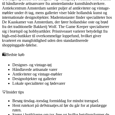
til håndlavede artisanvarer fra amsterdamske kunsthåndværkere.
Antiekcentrum Amsterdam samler puljer af antikviteter og vintage-
møbler under ét tag, mens gallerier viser både hollandsk kunst og
internationale designobjekter. Madentusiaster finder specialiteter hos
De Kaaskamer van Amsterdam, der fører hollandske oste og brød
fra det traditionelle Bakkerij Wolf. The Game Keeper specialiserer
sig i brætspil og hobbyartikler. Prisniveauet varierer betydeligt fra
high-end-butikker til overkommelige loppefund, hvilket giver
kvarteret en mangfoldighed uden den standardiserede
shoppinggade-følelse.
🛍️
Bedste køb
Designer- og vintage-tøj
Håndlavede artisanale varer
Antikviteter og vintage-møbler
Designobjekter og gallerier
Lokale specialiteter og fødevarer
💡
Insider tips
Besøg tirsdag–torsdag formiddag for mindst trængsel.
Hent rutekort på de9straatjes.nl før du går for at planlægge
ruten.
Spørg i butikkerne om tax-free og hvilke betalingsformer de