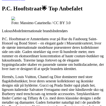
P.C. Hooftstraat
🌟 Top Anbefalet
Foto: Massimo Catarinella / CC BY 3.0
Luksus
Mode
Internationale brands
Indendørs
P.C. Hooftstraat er Amsterdams svar på Rue du Faubourg Saint-
Honoré og Bond Street – en elegant gade i Museumkvarteret, hvor
de største internationale modehuse præsenterer deres kollektioner
side om side. Gaden strækker sig over få hundrede meter, men
rummer en ekstraordinær koncentration af haute couture-butikker og
luksusbrands. Træerne langs fortovet og de elegante
bygningsfacader skaber en passende ramme om butiksfacaderne, der
hver især er designet til at spejle brandets identitet.
Hermès, Louis Vuitton, Chanel og Dior dominerer med store
flagskibsbutikker, hvor deres seneste kollektioner og ikoniske
designs står på hylderne. Gucci og Prada finder også plads her,
ligesom italienske Salvatore Ferragamo med sine håndlavede sko og
Burberry med trenchcoats og ternede accessories. Smykkeelskere
finder Cartier og Tiffany & Co. med deres klassiske designs i ædle
metaller og diamanter. Gaden fortsætter naturligt ind i de parallelle