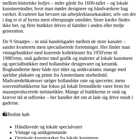
mellem historiske hofjes – indre gårde fra 1600-tallet – og lokale
kunstnerstudier, hvor man møder designere og håndværkere bag
værket. Kvarteret har bevaret sin arbejderklassekarakter, selv om det
i dag er et af byens mest efterspurgte områder. Store kæder findes
ikke her, og flere butikker drives af familier i anden eller tredje
generation.
De 9 Straatjes – ni små handelsgader mellem de store kanaler –
samler kvarterets mest specialiserede forretninger. Her finder man
vintagebutikker med kurerede kollektioner fra 1950'erne til
1980'erne, små gallerier med grafik og malerier af lokale kunstnere
og specialbutikker med hollandske designvarer og keramik.
Boghandlerne fører både nye titler og antikvariater, mange med
sjældne plakater og prints fra Amsterdams storhedstid.
Madvaredelikatesser sælger hollandske oste og specerier, mens
souvenirbutikkerne har fokus på lokalt fremstillede varer frem for
masseproducerede turistartikler. Mange af butikkerne er små og
kræver tid at udforske – her handler det om at lade sig drive rundt i
gaderne.
🛍️
Bedste køb
Håndlavede og lokale specialvarer
Vintage og antikgenstande
Originale kunstværker fra lokale kunstnere