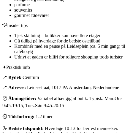
parfume
souvenirs
gourmet-fødevarer
💡
Insider tips
Tjek skiltning—butikker kan have flere etager
Gå tidligt på hverdage for de bedste ostetilbud
Kombinér med en pause på Leidseplein (ca. 5 min gang) til
cafébesøg
Udnyt at gaden er bilfri for roligere shopping trods turister
✦
Praktisk info
📍
Bydel:
Centrum
📍
Adresse:
Leidsestraat, 1017 PA Amsterdam, Nederlandene
🕐
Åbningstider:
Variabel afhængig af butik. Typisk: Man-Ons
9:45-19:15, Tors-Søn 9:45-20:15
⏱
Tidsforbrug:
1-2 timer
🎯
Bedste tidspunkt:
Hverdage 10-13 for færrest mennesker.