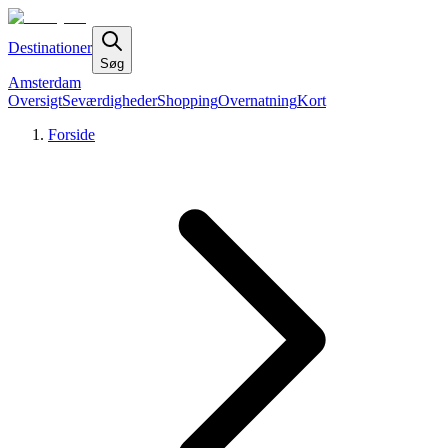
Destinationer
Søg
Amsterdam
Oversigt
Seværdigheder
Shopping
Overnatning
Kort
Forside