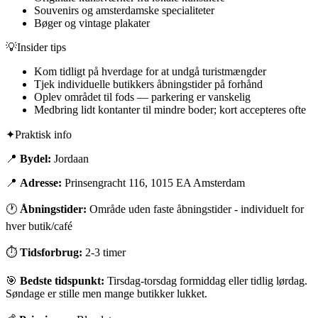
Souvenirs og amsterdamske specialiteter
Bøger og vintage plakater
💡
Insider tips
Kom tidligt på hverdage for at undgå turistmængder
Tjek individuelle butikkers åbningstider på forhånd
Oplev området til fods — parkering er vanskelig
Medbring lidt kontanter til mindre boder; kort accepteres ofte
✦
Praktisk info
📍
Bydel:
Jordaan
📍
Adresse:
Prinsengracht 116, 1015 EA Amsterdam
🕐
Åbningstider:
Område uden faste åbningstider - individuelt for
hver butik/café
⏱
Tidsforbrug:
2-3 timer
🎯
Bedste tidspunkt:
Tirsdag-torsdag formiddag eller tidlig lørdag.
Søndage er stille men mange butikker lukket.