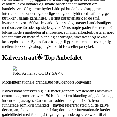
centrum, hvor kanaler og smalle broer danner rammen om
handelslivet. Gågaterne byder både på brede hovedstrøg med
internationale kæder og snorlige sidegader fyldt med uafhængige
butikker i gamle kanalhuse. Særligt karakteristisk er de små
kvarterer, hvor 1600-tallets arkitektur stadig præger handelsmiljøet
med snævre facader og stejle gavle. Mens nogle gader fokuserer på
luksusmode i nærheden af museerne, rummer arbejderkvarterer nord
for centrum en mere rå blanding af vintage, streetwear og lokale
konceptbutikker. Byens flade topografi gør det nemt at bevæge sig
mellem forskellige shoppingzoner til fods eller på cykel.
Kalverstraat
🌟 Top Anbefalet
Foto: Arthena / CC BY-SA 4.0
Mode
Internationale brands
Budget
Udendørs
Souvenirs
Kalverstraat strækker sig 750 meter gennem Amsterdams historiske
centrum og rummer over 150 butikker i en blanding af gadeplan og
indendørs passager. Gaden har rødder tilbage til 1345, hvor den
fungerede som kvægmarked – navnet refererer stadig til de kalve,
der engang blev handlet her. I dag dominerer internationale kæder
gadebilledet med fokus på tilgængelig mode og streetwear til et