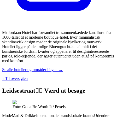
Mr Jordaan Hotel har forvandlet tre sammenkædede kanalhuse fra
1600-tallet til et moderne boutique-hotel, hvor minimalistisk
skandinavisk design møder de originale bjælker og murværk.
Hotellet ligger på den rolige Bloemgracht-kanal midt i det
kunstneriske Jordaan-kvarter og appellerer til designinteresserede
par og solo-rejsende, der søger autenticitet uden at gå på kompromis
med komfort.
Se alle hoteller og områder i byen →
↑ Til oversigten
Leidsestraat
👍🏼 Værd at besøge
Foto: Gotta Be Worth It / Pexels
Mode
Mad & Drikke
Internationale brands
Lokale brands
Udendørs