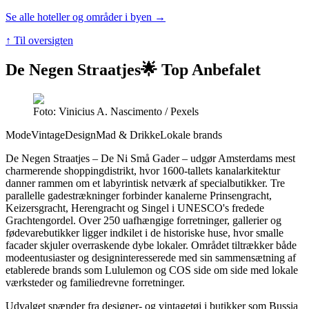
Se alle hoteller og områder i byen →
↑ Til oversigten
De Negen Straatjes
🌟 Top Anbefalet
Foto: Vinicius A. Nascimento / Pexels
Mode
Vintage
Design
Mad & Drikke
Lokale brands
De Negen Straatjes – De Ni Små Gader – udgør Amsterdams mest
charmerende shoppingdistrikt, hvor 1600-tallets kanalarkitektur
danner rammen om et labyrintisk netværk af specialbutikker. Tre
parallelle gadestrækninger forbinder kanalerne Prinsengracht,
Keizersgracht, Herengracht og Singel i UNESCO's fredede
Grachtengordel. Over 250 uafhængige forretninger, gallerier og
fødevarebutikker ligger indkilet i de historiske huse, hvor smalle
facader skjuler overraskende dybe lokaler. Området tiltrækker både
modeentusiaster og designinteresserede med sin sammensætning af
etablerede brands som Lululemon og COS side om side med lokale
værksteder og familiedrevne forretninger.
Udvalget spænder fra designer- og vintagetøj i butikker som Bussia