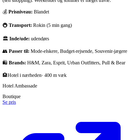
(sen shopping). Weekender og sommer er meget travle.
💰
Prisniveau:
Blandet
🚇
Transport:
Rokin (5 min gang)
🏛
Inde/ude:
udendørs
👥
Passer til:
Mode-elskere, Budget-rejsende, Souvenir-jægere
🛍️
Brands:
H&M, Zara, Esprit, Urban Outfitters, Pull & Bear
🏨
Hotel i nærheden
·
400 m væk
Hotel Ambassade
Boutique
Se pris