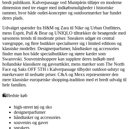
bredt publikum. Kalverpassage ved Muntplein tilføjer en moderne
dimension med tre etager med indkøbsmuligheder i historiske
rammer, hvor både outlet-koncepter og outdoormærker har fundet
deres plads.
Udvalget spænder fra H&M og Zara til Nike og Urban Outfitters,
mens Esprit, Pull & Bear og UNIQLO tiltrækker de besøgende med
sæsonens trends til moderate priser. Sneakers udgør en central
varegruppe, og flere butikker specialiserer sig i limited editions og
klassiske modeller. Designerparfumer, håndtasker og accessories
finder man hos både specialbutikker og større kæder som
Swarovski. Souvenirshoppere kan supplere deres indkøb med
hollandske klassikere og gaveartikler, mens mærker som The North
Face og Saks OFF 5TH i Kalverpassage tilbyder outdoor-udstyr og
mærkevarer til nedsatte priser. C&A og Mexx repræsenterer den
mere klassiske europæiske shopping-tradition med et bredt udvalg til
hele familien.
🛍️
Bedste køb
high-street tøj og sko
designerparfumer
håndtasker og accessories
souvenirs og gaver
sneakers