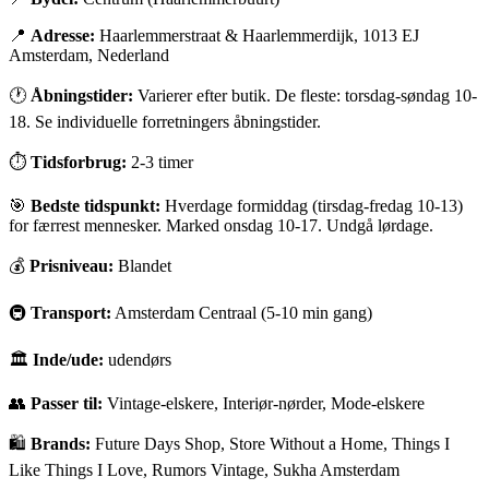
📍
Adresse:
Haarlemmerstraat & Haarlemmerdijk, 1013 EJ
Amsterdam, Nederland
🕐
Åbningstider:
Varierer efter butik. De fleste: torsdag-søndag 10-
18. Se individuelle forretningers åbningstider.
⏱
Tidsforbrug:
2-3 timer
🎯
Bedste tidspunkt:
Hverdage formiddag (tirsdag-fredag 10-13)
for færrest mennesker. Marked onsdag 10-17. Undgå lørdage.
💰
Prisniveau:
Blandet
🚇
Transport:
Amsterdam Centraal (5-10 min gang)
🏛
Inde/ude:
udendørs
👥
Passer til:
Vintage-elskere, Interiør-nørder, Mode-elskere
🛍️
Brands:
Future Days Shop, Store Without a Home, Things I
Like Things I Love, Rumors Vintage, Sukha Amsterdam