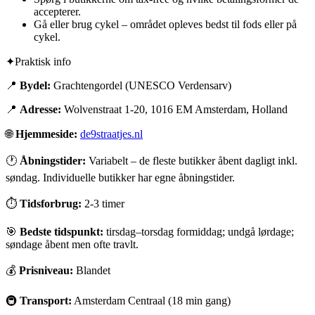
accepterer.
Gå eller brug cykel – området opleves bedst til fods eller på
cykel.
✦
Praktisk info
📍
Bydel:
Grachtengordel (UNESCO Verdensarv)
📍
Adresse:
Wolvenstraat 1-20, 1016 EM Amsterdam, Holland
🌐
Hjemmeside:
de9straatjes.nl
🕐
Åbningstider:
Variabelt – de fleste butikker åbent dagligt inkl.
søndag. Individuelle butikker har egne åbningstider.
⏱
Tidsforbrug:
2-3 timer
🎯
Bedste tidspunkt:
tirsdag–torsdag formiddag; undgå lørdage;
søndage åbent men ofte travlt.
💰
Prisniveau:
Blandet
🚇
Transport:
Amsterdam Centraal (18 min gang)