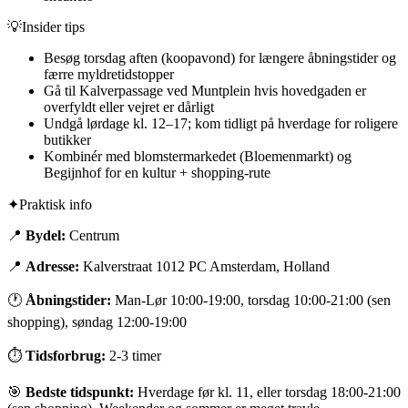
💡
Insider tips
Besøg torsdag aften (koopavond) for længere åbningstider og
færre myldretidstopper
Gå til Kalverpassage ved Muntplein hvis hovedgaden er
overfyldt eller vejret er dårligt
Undgå lørdage kl. 12–17; kom tidligt på hverdage for roligere
butikker
Kombinér med blomstermarkedet (Bloemenmarkt) og
Begijnhof for en kultur + shopping-rute
✦
Praktisk info
📍
Bydel:
Centrum
📍
Adresse:
Kalverstraat 1012 PC Amsterdam, Holland
🕐
Åbningstider:
Man-Lør 10:00-19:00, torsdag 10:00-21:00 (sen
shopping), søndag 12:00-19:00
⏱
Tidsforbrug:
2-3 timer
🎯
Bedste tidspunkt:
Hverdage før kl. 11, eller torsdag 18:00-21:00