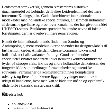
Leidsestraat strækker sig gennem Amsterdams historiske
grachtengordel og forbinder det livlige Leidseplein med det mere
fornemme Koningsplein. Gaden kombinerer internationale
modekæder med hollandske specialbutikker, alt sammen indrammet
af de smalle gavlhuse og broer over kanalerne, der har givet området
UNESCO-status. Butikkerne spænder fra kendte navne til lokale
forretninger, der har overlevet i flere generationer.
Blandt de internationale brands finder man Sandro og
Anthropologie, mens modebutikkerne spænder fra designer-labels til
fast fashion-kæder. Amsterdam Cheese Company lokker med
hollandsk ost i alle varianter, fra unge Goudaer til modne
specialiteter krydret med trøffel eller nelliker. Gourmet-butikkerne
byder på stroopwafels, lakrids og andre hollandske delikatesser, der
fungerer både som medbragte fornødenheder og autentiske
souvenirs. Parfumerier og kosmetikforretninger kompletterer
udvalget, og flere af butikkerne ligger i bygninger med direkte
udsigt til kanalerne, hvor man kan se både turistbåde og cykeltrafik
glide forbi i klassisk amsterdamsk stil.
🛍️
Bedste køb
hollandsk ost
designer og fast fashion tøj