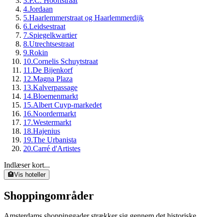
3
.
P.C. Hooftstraat
4
.
Jordaan
5
.
Haarlemmerstraat og Haarlemmerdijk
6
.
Leidsestraat
7
.
Spiegelkwartier
8
.
Utrechtsestraat
9
.
Rokin
10
.
Cornelis Schuytstraat
11
.
De Bijenkorf
12
.
Magna Plaza
13
.
Kalverpassage
14
.
Bloemenmarkt
15
.
Albert Cuyp-markedet
16
.
Noordermarkt
17
.
Westermarkt
18
.
Hajenius
19
.
The Urbanista
20
.
Carré d'Artistes
Indlæser kort...
🏨
Vis hoteller
Shoppingområder
Amsterdams shoppinggader strækker sig gennem det historiske