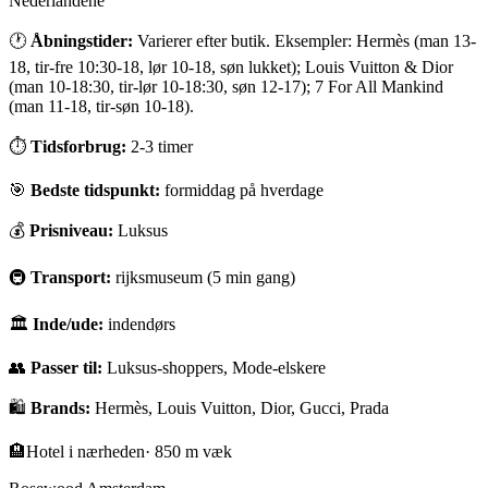
Nederlandene
🕐
Åbningstider:
Varierer efter butik. Eksempler: Hermès (man 13-
18, tir-fre 10:30-18, lør 10-18, søn lukket); Louis Vuitton & Dior
(man 10-18:30, tir-lør 10-18:30, søn 12-17); 7 For All Mankind
(man 11-18, tir-søn 10-18).
⏱
Tidsforbrug:
2-3 timer
🎯
Bedste tidspunkt:
formiddag på hverdage
💰
Prisniveau:
Luksus
🚇
Transport:
rijksmuseum (5 min gang)
🏛
Inde/ude:
indendørs
👥
Passer til:
Luksus-shoppers, Mode-elskere
🛍️
Brands:
Hermès, Louis Vuitton, Dior, Gucci, Prada
🏨
Hotel i nærheden
·
850 m væk