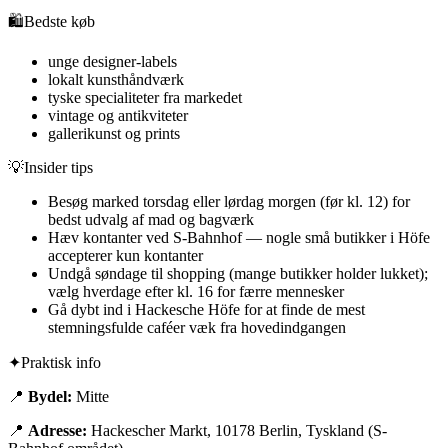
🛍️
Bedste køb
unge designer-labels
lokalt kunsthåndværk
tyske specialiteter fra markedet
vintage og antikviteter
gallerikunst og prints
💡
Insider tips
Besøg marked torsdag eller lørdag morgen (før kl. 12) for
bedst udvalg af mad og bagværk
Hæv kontanter ved S-Bahnhof — nogle små butikker i Höfe
accepterer kun kontanter
Undgå søndage til shopping (mange butikker holder lukket);
vælg hverdage efter kl. 16 for færre mennesker
Gå dybt ind i Hackesche Höfe for at finde de mest
stemningsfulde caféer væk fra hovedindgangen
✦
Praktisk info
📍
Bydel:
Mitte
📍
Adresse:
Hackescher Markt, 10178 Berlin, Tyskland (S-