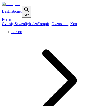
Destinationer
Søg
Berlin
Oversigt
Seværdigheder
Shopping
Overnatning
Kort
Forside