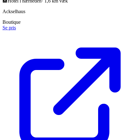
🏨
Hotel i nærheden
·
1,6 km væk
Ackselhaus
Boutique
Se pris