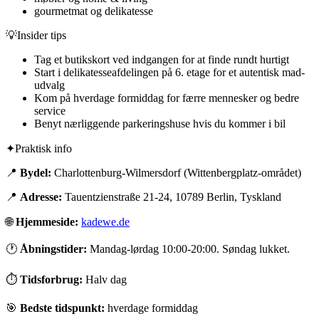
gourmetmat og delikatesse
💡
Insider tips
Tag et butikskort ved indgangen for at finde rundt hurtigt
Start i delikatesseafdelingen på 6. etage for et autentisk mad-
udvalg
Kom på hverdage formiddag for færre mennesker og bedre
service
Benyt nærliggende parkeringshuse hvis du kommer i bil
✦
Praktisk info
📍
Bydel:
Charlottenburg-Wilmersdorf (Wittenbergplatz-området)
📍
Adresse:
Tauentzienstraße 21-24, 10789 Berlin, Tyskland
🌐
Hjemmeside:
kadewe.de
🕐
Åbningstider:
Mandag-lørdag 10:00-20:00. Søndag lukket.
⏱
Tidsforbrug:
Halv dag
🎯
Bedste tidspunkt:
hverdage formiddag