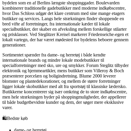
bydelen som en af Berlins længste shoppinggader. Boulevarden
kombinerer traditionelle gadebutikker med moderne indkøbscentre,
hvor Das Schloss udgør det klare centrum med sine mange etagers
butikker og services. Langs hele strækningen finder shoppende en
bred vifte af forretninger, fra internationale kæder til lokale
specialbutikker, der skaber en afveksling mellem forskellige stilarter
og prisklasser. Ved Steglitzer Kreisel markerer Friedenseiche-egen et
lokalt vartegn, der har været mødested for bydelens beboere gennem
generationer.
Sortimentet spænder fra dame- og herretøj i både kendte
internationale brands og mindre lokale modebutikker til
specialforretninger med sko, ure og smykker. Forum Steglitz tilbyder
elektronik og hjemmeartikler, mens butikker som Villeroy & Boch
præsenterer porcelæn og boligindretning. Blume 2000 leverer
blomster og plantedekorationer, og mellem de større forretninger
ligger lokale skobutikker med alt fra sportstøj til klassiske lædersko.
Butikkerne koncentrerer sig især omkring de to store indkøbscentre,
men hele strækningen byder på shoppingmuligheder, der appellerer
til både budgetbevidste kunder og dem, der søger mere eksklusive
varer.
🛍️
Bedste køb
dame- og herretøj