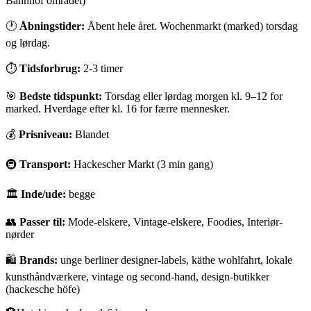
Bahnhof området)
🕐
Åbningstider:
Åbent hele året. Wochenmarkt (marked) torsdag
og lørdag.
⏱
Tidsforbrug:
2-3 timer
🎯
Bedste tidspunkt:
Torsdag eller lørdag morgen kl. 9–12 for
marked. Hverdage efter kl. 16 for færre mennesker.
💰
Prisniveau:
Blandet
🚇
Transport:
Hackescher Markt (3 min gang)
🏛
Inde/ude:
begge
👥
Passer til:
Mode-elskere, Vintage-elskere, Foodies, Interiør-
nørder
🛍️
Brands:
unge berliner designer-labels, käthe wohlfahrt, lokale
kunsthåndværkere, vintage og second-hand, design-butikker
(hackesche höfe)