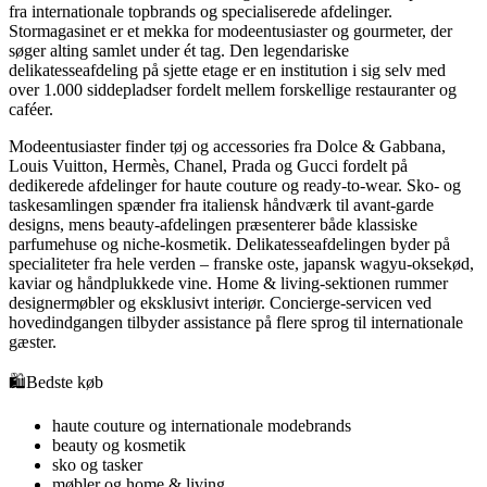
fra internationale topbrands og specialiserede afdelinger.
Stormagasinet er et mekka for modeentusiaster og gourmeter, der
søger alting samlet under ét tag. Den legendariske
delikatesseafdeling på sjette etage er en institution i sig selv med
over 1.000 siddepladser fordelt mellem forskellige restauranter og
caféer.
Modeentusiaster finder tøj og accessories fra Dolce & Gabbana,
Louis Vuitton, Hermès, Chanel, Prada og Gucci fordelt på
dedikerede afdelinger for haute couture og ready-to-wear. Sko- og
taskesamlingen spænder fra italiensk håndværk til avant-garde
designs, mens beauty-afdelingen præsenterer både klassiske
parfumehuse og niche-kosmetik. Delikatesseafdelingen byder på
specialiteter fra hele verden – franske oste, japansk wagyu-oksekød,
kaviar og håndplukkede vine. Home & living-sektionen rummer
designermøbler og eksklusivt interiør. Concierge-servicen ved
hovedindgangen tilbyder assistance på flere sprog til internationale
gæster.
🛍️
Bedste køb
haute couture og internationale modebrands
beauty og kosmetik
sko og tasker
møbler og home & living