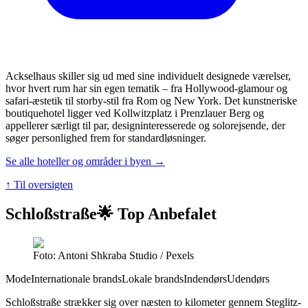
Ackselhaus skiller sig ud med sine individuelt designede værelser,
hvor hvert rum har sin egen tematik – fra Hollywood-glamour og
safari-æstetik til storby-stil fra Rom og New York. Det kunstneriske
boutiquehotel ligger ved Kollwitzplatz i Prenzlauer Berg og
appellerer særligt til par, designinteresserede og solorejsende, der
søger personlighed frem for standardløsninger.
Se alle hoteller og områder i byen →
↑ Til oversigten
Schloßstraße
🌟 Top Anbefalet
Foto: Antoni Shkraba Studio / Pexels
Mode
Internationale brands
Lokale brands
Indendørs
Udendørs
Schloßstraße strækker sig over næsten to kilometer gennem Steglitz-