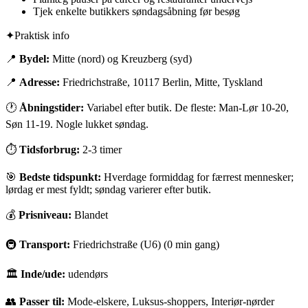
Tjek enkelte butikkers søndagsåbning før besøg
✦
Praktisk info
📍
Bydel:
Mitte (nord) og Kreuzberg (syd)
📍
Adresse:
Friedrichstraße, 10117 Berlin, Mitte, Tyskland
🕐
Åbningstider:
Variabel efter butik. De fleste: Man-Lør 10-20,
Søn 11-19. Nogle lukket søndag.
⏱
Tidsforbrug:
2-3 timer
🎯
Bedste tidspunkt:
Hverdage formiddag for færrest mennesker;
lørdag er mest fyldt; søndag varierer efter butik.
💰
Prisniveau:
Blandet
🚇
Transport:
Friedrichstraße (U6) (0 min gang)
🏛
Inde/ude:
udendørs
👥
Passer til:
Mode-elskere, Luksus-shoppers, Interiør-nørder