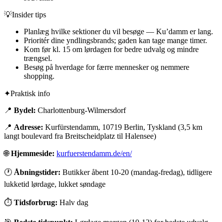
💡
Insider tips
Planlæg hvilke sektioner du vil besøge — Ku’damm er lang.
Prioritér dine yndlingsbrands; gaden kan tage mange timer.
Kom før kl. 15 om lørdagen for bedre udvalg og mindre
trængsel.
Besøg på hverdage for færre mennesker og nemmere
shopping.
✦
Praktisk info
📍
Bydel:
Charlottenburg-Wilmersdorf
📍
Adresse:
Kurfürstendamm, 10719 Berlin, Tyskland (3,5 km
langt boulevard fra Breitscheidplatz til Halensee)
🌐
Hjemmeside:
kurfuerstendamm.de/en/
🕐
Åbningstider:
Butikker åbent 10-20 (mandag-fredag), tidligere
lukketid lørdage, lukket søndage
⏱
Tidsforbrug:
Halv dag