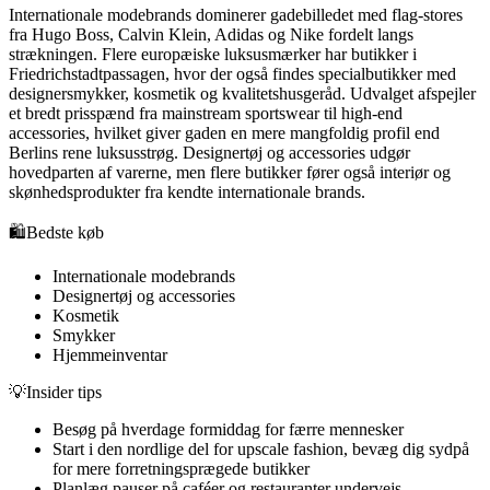
Internationale modebrands dominerer gadebilledet med flag-stores
fra Hugo Boss, Calvin Klein, Adidas og Nike fordelt langs
strækningen. Flere europæiske luksusmærker har butikker i
Friedrichstadtpassagen, hvor der også findes specialbutikker med
designersmykker, kosmetik og kvalitetshusgeråd. Udvalget afspejler
et bredt prisspænd fra mainstream sportswear til high-end
accessories, hvilket giver gaden en mere mangfoldig profil end
Berlins rene luksusstrøg. Designertøj og accessories udgør
hovedparten af varerne, men flere butikker fører også interiør og
skønhedsprodukter fra kendte internationale brands.
🛍️
Bedste køb
Internationale modebrands
Designertøj og accessories
Kosmetik
Smykker
Hjemmeinventar
💡
Insider tips
Besøg på hverdage formiddag for færre mennesker
Start i den nordlige del for upscale fashion, bevæg dig sydpå
for mere forretningsprægede butikker
Planlæg pauser på caféer og restauranter undervejs