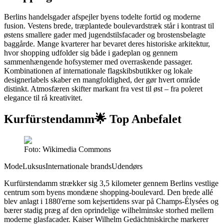
Berlins handelsgader afspejler byens todelte fortid og moderne
fusion. Vestens brede, træplantede boulevardstræk står i kontrast til
østens smallere gader med jugendstilsfacader og brostensbelagte
baggårde. Mange kvarterer har bevaret deres historiske arkitektur,
hvor shopping udfolder sig både i gadeplan og gennem
sammenhængende hofsystemer med overraskende passager.
Kombinationen af internationale flagskibsbutikker og lokale
designerlabels skaber en mangfoldighed, der gør hvert område
distinkt. Atmosfæren skifter markant fra vest til øst – fra poleret
elegance til rå kreativitet.
Kurfürstendamm
🌟 Top Anbefalet
Foto: Wikimedia Commons
Mode
Luksus
Internationale brands
Udendørs
Kurfürstendamm strækker sig 3,5 kilometer gennem Berlins vestlige
centrum som byens mondæne shopping-boulevard. Den brede allé
blev anlagt i 1880'erne som kejsertidens svar på Champs-Élysées og
bærer stadig præg af den oprindelige wilhelminske storhed mellem
moderne glasfacader. Kaiser Wilhelm Gedächtniskirche markerer