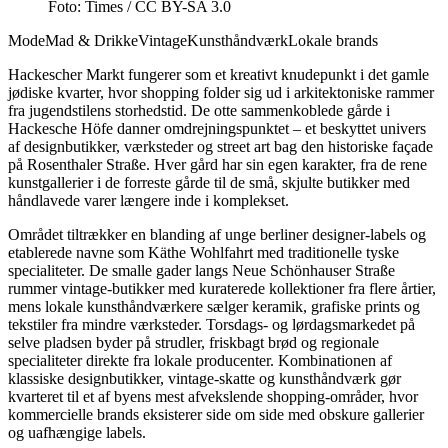
Foto: Times / CC BY-SA 3.0
Mode
Mad & Drikke
Vintage
Kunsthåndværk
Lokale brands
Hackescher Markt fungerer som et kreativt knudepunkt i det gamle
jødiske kvarter, hvor shopping folder sig ud i arkitektoniske rammer
fra jugendstilens storhedstid. De otte sammenkoblede gårde i
Hackesche Höfe danner omdrejningspunktet – et beskyttet univers
af designbutikker, værksteder og street art bag den historiske façade
på Rosenthaler Straße. Hver gård har sin egen karakter, fra de rene
kunstgallerier i de forreste gårde til de små, skjulte butikker med
håndlavede varer længere inde i komplekset.
Området tiltrækker en blanding af unge berliner designer-labels og
etablerede navne som Käthe Wohlfahrt med traditionelle tyske
specialiteter. De smalle gader langs Neue Schönhauser Straße
rummer vintage-butikker med kuraterede kollektioner fra flere årtier,
mens lokale kunsthåndværkere sælger keramik, grafiske prints og
tekstiler fra mindre værksteder. Torsdags- og lørdagsmarkedet på
selve pladsen byder på strudler, friskbagt brød og regionale
specialiteter direkte fra lokale producenter. Kombinationen af
klassiske designbutikker, vintage-skatte og kunsthåndværk gør
kvarteret til et af byens mest afvekslende shopping-områder, hvor
kommercielle brands eksisterer side om side med obskure gallerier
og uafhængige labels.