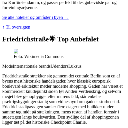
fra Kurfürstendamm, og passer perfekt til designbevidste par og
forretningsrejsende.
Se alle hoteller og områder i byen →
↑ Til oversigten
Friedrichstraße
🌟 Top Anbefalet
Foto: Wikimedia Commons
Mode
Internationale brands
Udendørs
Luksus
Friedrichstraße strækker sig gennem det centrale Berlin som en af
byens mest historiske handelsgader, hvor klassisk europæisk
boulevard-arkitektur møder moderne shopping. Gaden har været et
kommercielt knudepunkt siden før Anden Verdenskrig, og selvom
meget blev genopbygget efter murens fald, står enkelte
prækrigsbygninger stadig som vidnesbyrd om gadens storhedstid.
Friedrichstadtpassagen samler flere etager med butikker under
samme tag midt på strækningen, mens resten af handlen foregår i
stueetagen langs boulevarden. Den sydlige del af shoppingzonen
ligger tæt på det historiske Checkpoint Charlie.