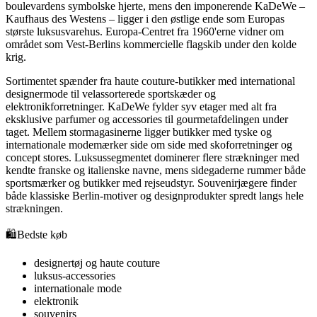
boulevardens symbolske hjerte, mens den imponerende KaDeWe –
Kaufhaus des Westens – ligger i den østlige ende som Europas
største luksusvarehus. Europa-Centret fra 1960'erne vidner om
området som Vest-Berlins kommercielle flagskib under den kolde
krig.
Sortimentet spænder fra haute couture-butikker med international
designermode til velassorterede sportskæder og
elektronikforretninger. KaDeWe fylder syv etager med alt fra
eksklusive parfumer og accessories til gourmetafdelingen under
taget. Mellem stormagasinerne ligger butikker med tyske og
internationale modemærker side om side med skoforretninger og
concept stores. Luksussegmentet dominerer flere strækninger med
kendte franske og italienske navne, mens sidegaderne rummer både
sportsmærker og butikker med rejseudstyr. Souvenirjægere finder
både klassiske Berlin-motiver og designprodukter spredt langs hele
strækningen.
🛍️
Bedste køb
designertøj og haute couture
luksus-accessories
internationale mode
elektronik
souvenirs