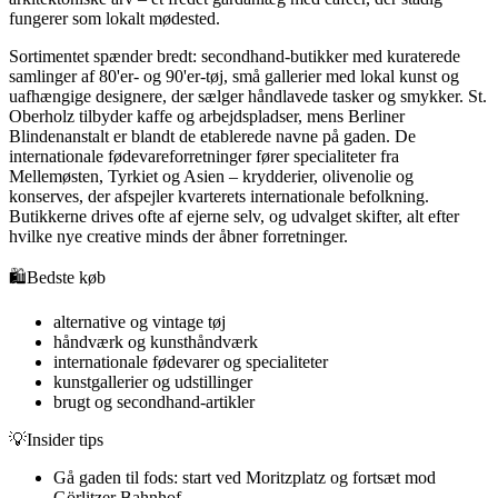
fungerer som lokalt mødested.
Sortimentet spænder bredt: secondhand-butikker med kuraterede
samlinger af 80'er- og 90'er-tøj, små gallerier med lokal kunst og
uafhængige designere, der sælger håndlavede tasker og smykker. St.
Oberholz tilbyder kaffe og arbejdspladser, mens Berliner
Blindenanstalt er blandt de etablerede navne på gaden. De
internationale fødevareforretninger fører specialiteter fra
Mellemøsten, Tyrkiet og Asien – krydderier, olivenolie og
konserves, der afspejler kvarterets internationale befolkning.
Butikkerne drives ofte af ejerne selv, og udvalget skifter, alt efter
hvilke nye creative minds der åbner forretninger.
🛍️
Bedste køb
alternative og vintage tøj
håndværk og kunsthåndværk
internationale fødevarer og specialiteter
kunstgallerier og udstillinger
brugt og secondhand-artikler
💡
Insider tips
Gå gaden til fods: start ved Moritzplatz og fortsæt mod
Görlitzer Bahnhof