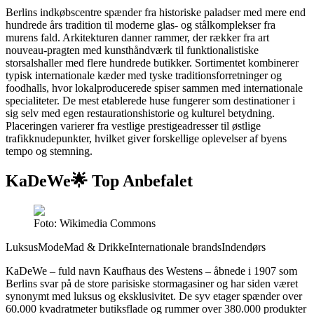
Berlins indkøbscentre spænder fra historiske paladser med mere end
hundrede års tradition til moderne glas- og stålkomplekser fra
murens fald. Arkitekturen danner rammer, der rækker fra art
nouveau-pragten med kunsthåndværk til funktionalistiske
storsalshaller med flere hundrede butikker. Sortimentet kombinerer
typisk internationale kæder med tyske traditionsforretninger og
foodhalls, hvor lokalproducerede spiser sammen med internationale
specialiteter. De mest etablerede huse fungerer som destinationer i
sig selv med egen restaurationshistorie og kulturel betydning.
Placeringen varierer fra vestlige prestigeadresser til østlige
trafikknudepunkter, hvilket giver forskellige oplevelser af byens
tempo og stemning.
KaDeWe
🌟 Top Anbefalet
Foto: Wikimedia Commons
Luksus
Mode
Mad & Drikke
Internationale brands
Indendørs
KaDeWe – fuld navn Kaufhaus des Westens – åbnede i 1907 som
Berlins svar på de store parisiske stormagasiner og har siden været
synonymt med luksus og eksklusivitet. De syv etager spænder over
60.000 kvadratmeter butiksflade og rummer over 380.000 produkter