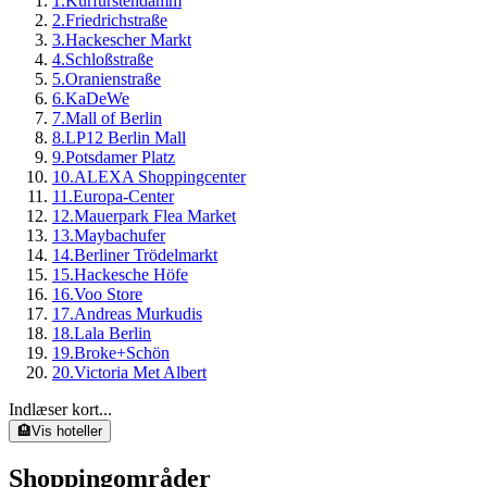
1
.
Kurfürstendamm
2
.
Friedrichstraße
3
.
Hackescher Markt
4
.
Schloßstraße
5
.
Oranienstraße
6
.
KaDeWe
7
.
Mall of Berlin
8
.
LP12 Berlin Mall
9
.
Potsdamer Platz
10
.
ALEXA Shoppingcenter
11
.
Europa-Center
12
.
Mauerpark Flea Market
13
.
Maybachufer
14
.
Berliner Trödelmarkt
15
.
Hackesche Höfe
16
.
Voo Store
17
.
Andreas Murkudis
18
.
Lala Berlin
19
.
Broke+Schön
20
.
Victoria Met Albert
Indlæser kort...
🏨
Vis hoteller
Shoppingområder