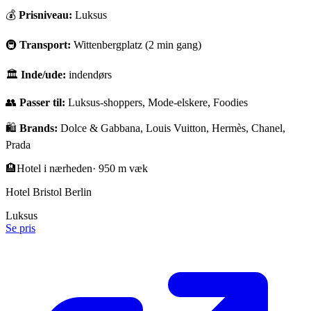
💰
Prisniveau:
Luksus
🚇
Transport:
Wittenbergplatz (2 min gang)
🏛
Inde/ude:
indendørs
👥
Passer til:
Luksus-shoppers, Mode-elskere, Foodies
🛍️
Brands:
Dolce & Gabbana, Louis Vuitton, Hermès, Chanel,
Prada
🏨
Hotel i nærheden
·
950 m væk
Hotel Bristol Berlin
Luksus
Se pris