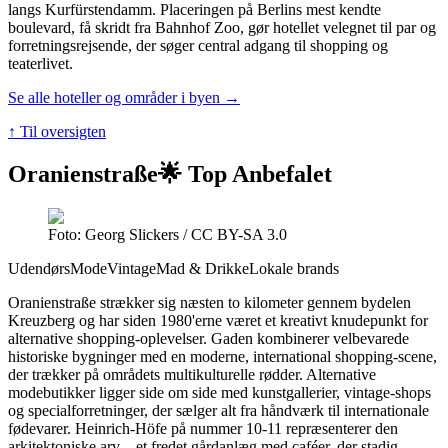
langs Kurfürstendamm. Placeringen på Berlins mest kendte
boulevard, få skridt fra Bahnhof Zoo, gør hotellet velegnet til par og
forretningsrejsende, der søger central adgang til shopping og
teaterlivet.
Se alle hoteller og områder i byen →
↑ Til oversigten
Oranienstraße
🌟 Top Anbefalet
Foto: Georg Slickers / CC BY-SA 3.0
Udendørs
Mode
Vintage
Mad & Drikke
Lokale brands
Oranienstraße strækker sig næsten to kilometer gennem bydelen
Kreuzberg og har siden 1980'erne været et kreativt knudepunkt for
alternative shopping-oplevelser. Gaden kombinerer velbevarede
historiske bygninger med en moderne, international shopping-scene,
der trækker på områdets multikulturelle rødder. Alternative
modebutikker ligger side om side med kunstgallerier, vintage-shops
og specialforretninger, der sælger alt fra håndværk til internationale
fødevarer. Heinrich-Höfe på nummer 10-11 repræsenterer den
arkitektoniske arv – et fredet gårdanlæg med caféer, der stadig