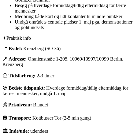
Besøg på hverdage formiddag/tidlig eftermiddag for færre
mennesker
Medbring både kort og lidt kontanter til mindre butikker
Undgå områdets centrale pladser 1. maj pga. demonstrationer
og politiindsats
✦
Praktisk info
📍
Bydel:
Kreuzberg (SO 36)
📍
Adresse:
Oranienstraße 1-205, 10969/10997/10999 Berlin,
Kreuzberg
⏱
Tidsforbrug:
2-3 timer
🎯
Bedste tidspunkt:
Hverdage formiddag/tidlig eftermiddag for
færrest mennesker; undgå 1. maj
💰
Prisniveau:
Blandet
🚇
Transport:
Kottbusser Tor (2-5 min gang)
🏛
Inde/ude:
udendørs