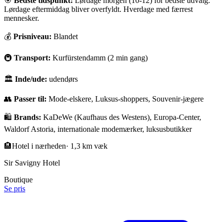
🎯
Bedste tidspunkt:
Lørdage morgen (10-12) for bedste udvalg.
Lørdage eftermiddag bliver overfyldt. Hverdage med færrest
mennesker.
💰
Prisniveau:
Blandet
🚇
Transport:
Kurfürstendamm (2 min gang)
🏛
Inde/ude:
udendørs
👥
Passer til:
Mode-elskere, Luksus-shoppers, Souvenir-jægere
🛍️
Brands:
KaDeWe (Kaufhaus des Westens), Europa-Center,
Waldorf Astoria, internationale modemærker, luksusbutikker
🏨
Hotel i nærheden
·
1,3 km væk
Sir Savigny Hotel
Boutique
Se pris