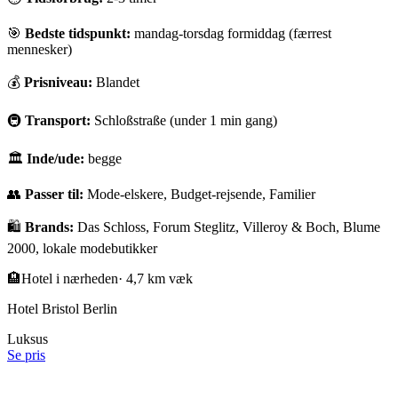
🎯
Bedste tidspunkt:
mandag-torsdag formiddag (færrest
mennesker)
💰
Prisniveau:
Blandet
🚇
Transport:
Schloßstraße (under 1 min gang)
🏛
Inde/ude:
begge
👥
Passer til:
Mode-elskere, Budget-rejsende, Familier
🛍️
Brands:
Das Schloss, Forum Steglitz, Villeroy & Boch, Blume
2000, lokale modebutikker
🏨
Hotel i nærheden
·
4,7 km væk
Hotel Bristol Berlin
Luksus
Se pris