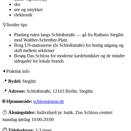
sko
ure og smykker
elektronik
💡
Insider tips
Planlæg ruten langs Schloßstraße — gå fra Rathaus Steglitz
mod Walther-Schreiber-Platz
Brug U9-stationerne (fx Schloßstraße) for hurtig adgang og
skift mellem sektioner
Besøg Das Schloss for moderne kædebutikker og de mindre
sidegader for lokale brands
✦
Praktisk info
📍
Bydel:
Steglitz
📍
Adresse:
Schloßstraße, 12163 Berlin, Steglitz
🌐
Hjemmeside:
schlossstrasse.de
🕐
Åbningstider:
Individuelt pr. butik. Das Schloss-centret:
mandag-lørdag 10:00-20:00
⏱
Tidsforbrug:
2-3 timer