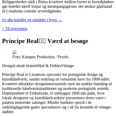
Beliggenheden midt i Baixa-kvarteret mellem byens to hovedpladser
gør hotellet ideelt forpar og førstegangsgæster, der ønsker gåafstand
til Lissabons centrale seværdigheder.
Se alle hoteller og områder i byen →
↑ Til oversigten
Príncipe Real
👍🏼 Værd at besøge
Foto: Kampus Production / Pexels
Design
Lokale brands
Mad & Drikke
Vintage
Príncipe Real er Lissabons epicenter for portugisisk design og
kunsthåndværk, samlet omkring en romantisk have fra 1800-tallet.
Kvarteret tiltrækker designinteresserede med sin unikke blanding af
traditionelle håndværkstraditioner og moderne portugisisk æstetik.
Højdepunktet er Embaixada, et ombygget 1800-tals palæ, hvor
lokale designere og kunsthåndværkere præsenterer deres varer i
palæets historiske salonger. Mindre butikker spredt i de
omkringliggende gader specialiserer sig i alt fra keramik til vintage-
møbler.