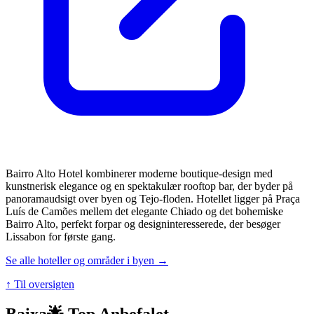
Bairro Alto Hotel kombinerer moderne boutique-design med
kunstnerisk elegance og en spektakulær rooftop bar, der byder på
panoramaudsigt over byen og Tejo-floden. Hotellet ligger på Praça
Luís de Camões mellem det elegante Chiado og det bohemiske
Bairro Alto, perfekt forpar og designinteresserede, der besøger
Lissabon for første gang.
Se alle hoteller og områder i byen →
↑ Til oversigten
Baixa
🌟 Top Anbefalet