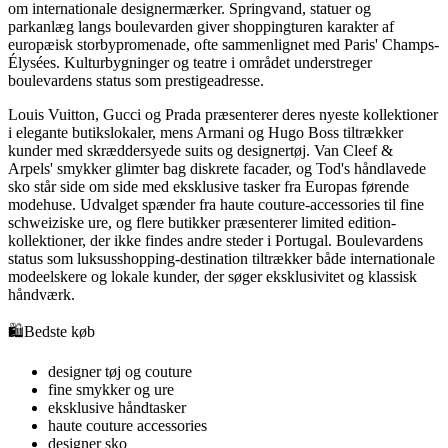
om internationale designermærker. Springvand, statuer og
parkanlæg langs boulevarden giver shoppingturen karakter af
europæisk storbypromenade, ofte sammenlignet med Paris' Champs-
Élysées. Kulturbygninger og teatre i området understreger
boulevardens status som prestigeadresse.
Louis Vuitton, Gucci og Prada præsenterer deres nyeste kollektioner
i elegante butikslokaler, mens Armani og Hugo Boss tiltrækker
kunder med skræddersyede suits og designertøj. Van Cleef &
Arpels' smykker glimter bag diskrete facader, og Tod's håndlavede
sko står side om side med eksklusive tasker fra Europas førende
modehuse. Udvalget spænder fra haute couture-accessories til fine
schweiziske ure, og flere butikker præsenterer limited edition-
kollektioner, der ikke findes andre steder i Portugal. Boulevardens
status som luksusshopping-destination tiltrækker både internationale
modeelskere og lokale kunder, der søger eksklusivitet og klassisk
håndværk.
🛍️
Bedste køb
designer tøj og couture
fine smykker og ure
eksklusive håndtasker
haute couture accessories
designer sko