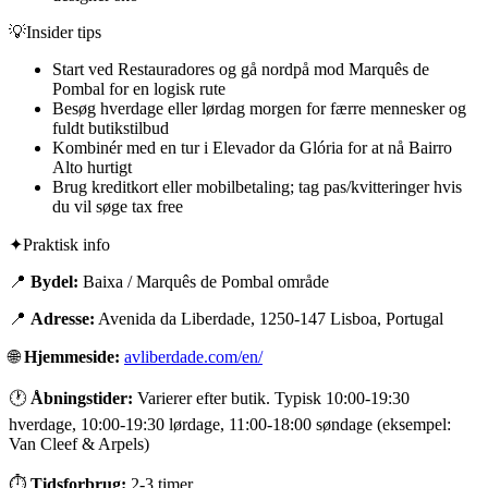
💡
Insider tips
Start ved Restauradores og gå nordpå mod Marquês de
Pombal for en logisk rute
Besøg hverdage eller lørdag morgen for færre mennesker og
fuldt butikstilbud
Kombinér med en tur i Elevador da Glória for at nå Bairro
Alto hurtigt
Brug kreditkort eller mobilbetaling; tag pas/kvitteringer hvis
du vil søge tax free
✦
Praktisk info
📍
Bydel:
Baixa / Marquês de Pombal område
📍
Adresse:
Avenida da Liberdade, 1250-147 Lisboa, Portugal
🌐
Hjemmeside:
avliberdade.com/en/
🕐
Åbningstider:
Varierer efter butik. Typisk 10:00-19:30
hverdage, 10:00-19:30 lørdage, 11:00-18:00 søndage (eksempel:
Van Cleef & Arpels)
⏱
Tidsforbrug:
2-3 timer