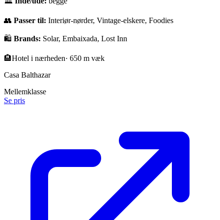
🏛
Inde/ude:
begge
👥
Passer til:
Interiør-nørder, Vintage-elskere, Foodies
🛍️
Brands:
Solar, Embaixada, Lost Inn
🏨
Hotel i nærheden
·
650 m væk
Casa Balthazar
Mellemklasse
Se pris