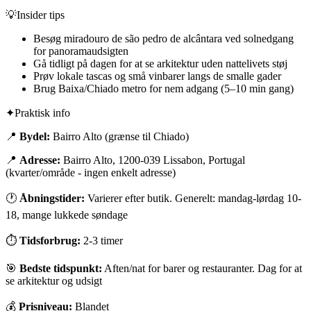
💡
Insider tips
Besøg miradouro de são pedro de alcântara ved solnedgang
for panoramaudsigten
Gå tidligt på dagen for at se arkitektur uden nattelivets støj
Prøv lokale tascas og små vinbarer langs de smalle gader
Brug Baixa/Chiado metro for nem adgang (5–10 min gang)
✦
Praktisk info
📍
Bydel:
Bairro Alto (grænse til Chiado)
📍
Adresse:
Bairro Alto, 1200-039 Lissabon, Portugal
(kvarter/område - ingen enkelt adresse)
🕐
Åbningstider:
Varierer efter butik. Generelt: mandag-lørdag 10-
18, mange lukkede søndage
⏱
Tidsforbrug:
2-3 timer
🎯
Bedste tidspunkt:
Aften/nat for barer og restauranter. Dag for at
se arkitektur og udsigt
💰
Prisniveau:
Blandet