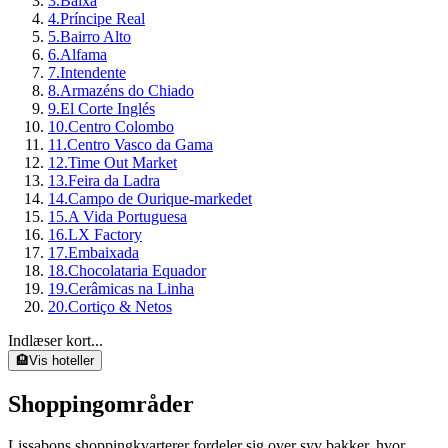
3
.
Baixa
4
.
Príncipe Real
5
.
Bairro Alto
6
.
Alfama
7
.
Intendente
8
.
Armazéns do Chiado
9
.
El Corte Inglés
10
.
Centro Colombo
11
.
Centro Vasco da Gama
12
.
Time Out Market
13
.
Feira da Ladra
14
.
Campo de Ourique-markedet
15
.
A Vida Portuguesa
16
.
LX Factory
17
.
Embaixada
18
.
Chocolataria Equador
19
.
Cerâmicas na Linha
20
.
Cortiço & Netos
Indlæser kort...
🏨
Vis hoteller
Shoppingområder
Lissabons shoppingkvarterer fordeler sig over syv bakker, hvor