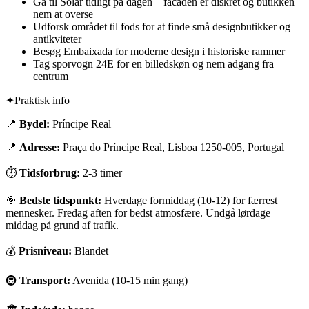
Gå til Solar tidligt på dagen – facaden er diskret og butikken
nem at overse
Udforsk området til fods for at finde små designbutikker og
antikviteter
Besøg Embaixada for moderne design i historiske rammer
Tag sporvogn 24E for en billedskøn og nem adgang fra
centrum
✦
Praktisk info
📍
Bydel:
Príncipe Real
📍
Adresse:
Praça do Príncipe Real, Lisboa 1250-005, Portugal
⏱
Tidsforbrug:
2-3 timer
🎯
Bedste tidspunkt:
Hverdage formiddag (10-12) for færrest
mennesker. Fredag aften for bedst atmosfære. Undgå lørdage
middag på grund af trafik.
💰
Prisniveau:
Blandet
🚇
Transport:
Avenida (10-15 min gang)