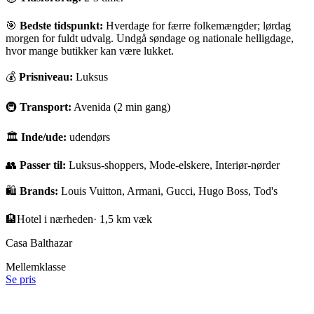
🎯
Bedste tidspunkt:
Hverdage for færre folkemængder; lørdag
morgen for fuldt udvalg. Undgå søndage og nationale helligdage,
hvor mange butikker kan være lukket.
💰
Prisniveau:
Luksus
🚇
Transport:
Avenida (2 min gang)
🏛
Inde/ude:
udendørs
👥
Passer til:
Luksus-shoppers, Mode-elskere, Interiør-nørder
🛍️
Brands:
Louis Vuitton, Armani, Gucci, Hugo Boss, Tod's
🏨
Hotel i nærheden
·
1,5 km væk
Casa Balthazar
Mellemklasse
Se pris