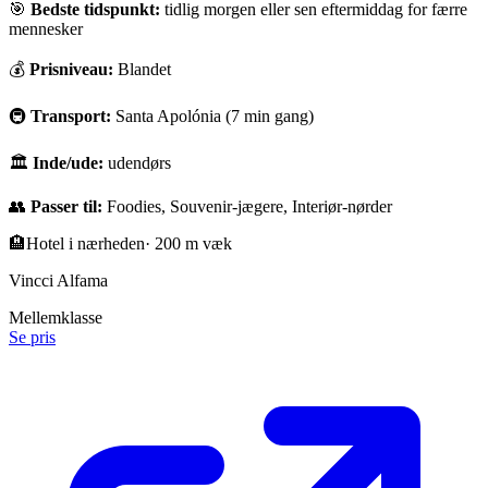
🎯
Bedste tidspunkt:
tidlig morgen eller sen eftermiddag for færre
mennesker
💰
Prisniveau:
Blandet
🚇
Transport:
Santa Apolónia (7 min gang)
🏛
Inde/ude:
udendørs
👥
Passer til:
Foodies, Souvenir-jægere, Interiør-nørder
🏨
Hotel i nærheden
·
200 m væk
Vincci Alfama
Mellemklasse
Se pris