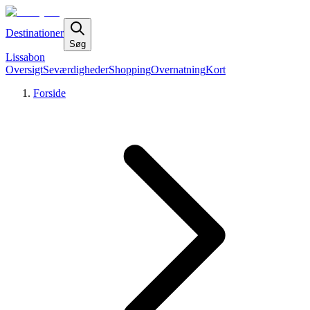
Destinationer
Søg
Lissabon
Oversigt
Seværdigheder
Shopping
Overnatning
Kort
Forside