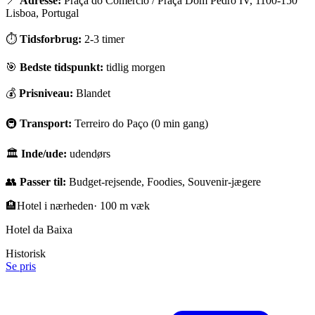
📍
Adresse:
Praça do Comércio / Praça Dom Pedro IV, 1100-150
Lisboa, Portugal
⏱
Tidsforbrug:
2-3 timer
🎯
Bedste tidspunkt:
tidlig morgen
💰
Prisniveau:
Blandet
🚇
Transport:
Terreiro do Paço (0 min gang)
🏛
Inde/ude:
udendørs
👥
Passer til:
Budget-rejsende, Foodies, Souvenir-jægere
🏨
Hotel i nærheden
·
100 m væk
Hotel da Baixa
Historisk
Se pris