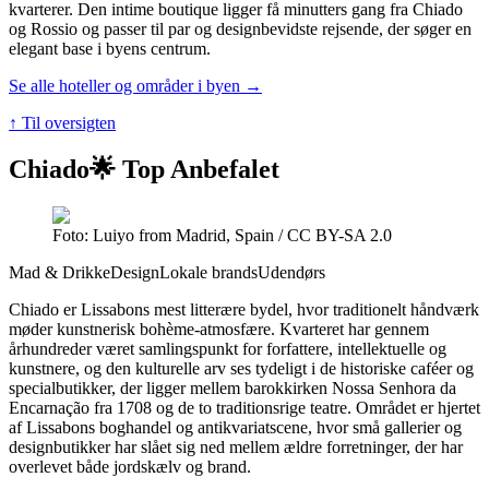
kvarterer. Den intime boutique ligger få minutters gang fra Chiado
og Rossio og passer til par og designbevidste rejsende, der søger en
elegant base i byens centrum.
Se alle hoteller og områder i byen →
↑ Til oversigten
Chiado
🌟 Top Anbefalet
Foto: Luiyo from Madrid, Spain / CC BY-SA 2.0
Mad & Drikke
Design
Lokale brands
Udendørs
Chiado er Lissabons mest litterære bydel, hvor traditionelt håndværk
møder kunstnerisk bohème-atmosfære. Kvarteret har gennem
århundreder været samlingspunkt for forfattere, intellektuelle og
kunstnere, og den kulturelle arv ses tydeligt i de historiske caféer og
specialbutikker, der ligger mellem barokkirken Nossa Senhora da
Encarnação fra 1708 og de to traditionsrige teatre. Området er hjertet
af Lissabons boghandel og antikvariatscene, hvor små gallerier og
designbutikker har slået sig ned mellem ældre forretninger, der har
overlevet både jordskælv og brand.