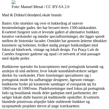
Foto: Manuel Menal / CC BY-SA 2.0
Mad & Drikke
Udendørs
Lokale brands
Bairro Alto strækker sig over et bakkedrag af snævre
brostensbelagte gader, der har bevaret deres 1500-talskarakter.
Kvarteret fungerer som et levende galleri af alternative butikker,
kreative værksteder og mindre specialforretninger, der ligger spredt
mellem de historiske facader. Området har gennem årtierne tiltrukket
kunstnere og bohemer, hvilket stadig præger butiksmiljøet med
fokus på håndværk, vintage og lokalt design. Fra Praça Luís de
Camões forgrener gaderne sig opad i et netværk af små passager
med skjulte perler.
Butikkerne spænder fra konceptstores med portugisisk keramik og
azulejos til små atelierer, hvor lokale kunsthåndværkere sælger
direkte fra værkstedet. Flere forretninger specialiserer sig i
portugisisk mode fra uafhængige designere, ligesom vintage-
butikkerne byder på kuraterede samlinger af europæisk tøj fra
1960'erne til 1990'erne. Pladeforretninger med fokus på portugisisk
fado og brasiliansk musik deler gadeplan med parfumerier, der
sælger lokale dufte baseret på traditionelle opskrifter. Kvarterets
blandede prisniveau afspejler både etablerede butikker og
nyopstartede projekter drevet af unge iværksættere.