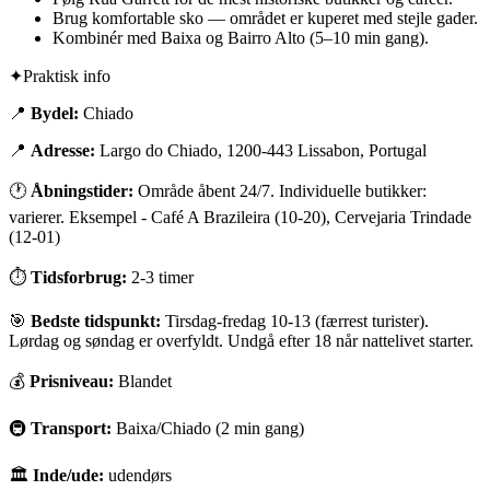
Brug komfortable sko — området er kuperet med stejle gader.
Kombinér med Baixa og Bairro Alto (5–10 min gang).
✦
Praktisk info
📍
Bydel:
Chiado
📍
Adresse:
Largo do Chiado, 1200-443 Lissabon, Portugal
🕐
Åbningstider:
Område åbent 24/7. Individuelle butikker:
varierer. Eksempel - Café A Brazileira (10-20), Cervejaria Trindade
(12-01)
⏱
Tidsforbrug:
2-3 timer
🎯
Bedste tidspunkt:
Tirsdag-fredag 10-13 (færrest turister).
Lørdag og søndag er overfyldt. Undgå efter 18 når nattelivet starter.
💰
Prisniveau:
Blandet
🚇
Transport:
Baixa/Chiado (2 min gang)
🏛
Inde/ude:
udendørs