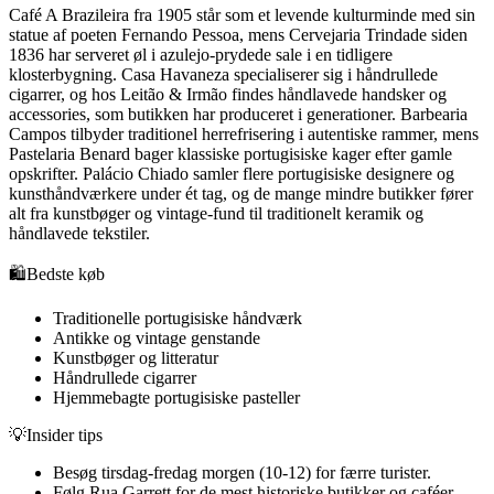
Café A Brazileira fra 1905 står som et levende kulturminde med sin
statue af poeten Fernando Pessoa, mens Cervejaria Trindade siden
1836 har serveret øl i azulejo-prydede sale i en tidligere
klosterbygning. Casa Havaneza specialiserer sig i håndrullede
cigarrer, og hos Leitão & Irmão findes håndlavede handsker og
accessories, som butikken har produceret i generationer. Barbearia
Campos tilbyder traditionel herrefrisering i autentiske rammer, mens
Pastelaria Benard bager klassiske portugisiske kager efter gamle
opskrifter. Palácio Chiado samler flere portugisiske designere og
kunsthåndværkere under ét tag, og de mange mindre butikker fører
alt fra kunstbøger og vintage-fund til traditionelt keramik og
håndlavede tekstiler.
🛍️
Bedste køb
Traditionelle portugisiske håndværk
Antikke og vintage genstande
Kunstbøger og litteratur
Håndrullede cigarrer
Hjemmebagte portugisiske pasteller
💡
Insider tips
Besøg tirsdag-fredag morgen (10-12) for færre turister.
Følg Rua Garrett for de mest historiske butikker og caféer.