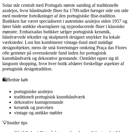
Solar står centralt med Portugals største samling af traditionelle
azulejos, hvor håndmalede fliser fra 1700-tallet hænger side om side
med moderne fortolkninger af den portugisiske flise-tradition.
Butikken har været specialiseret i autentiske azulejos siden 1957 og
fører både antikke eksemplarer og nyproducerede fliser i klassiske
mønstre. Embaixadas butikker sælger portugisisk keramik,
håndvævede tekstiler og skulpturelt designet smykker fra lokale
værksteder. Lost Inn kombinerer vintage-fund med nutidige
designobjekter, mens de små forretninger omkring Praça das Flores
ofte gemmer på overraskende fund inden for portugisisk
kunsthåndværk og dekorative genstande. Området egner sig til
langsom shopping, hvor hver butik afslører forskellige aspekter af
portugisisk designtradition.
🛍️
Bedste køb
portugisiske azulejos
traditionelt portugisisk kunsthåndværk
dekorative kunstgenstande
keramik og porcelæn
vintage og antikke møbler
💡
Insider tips