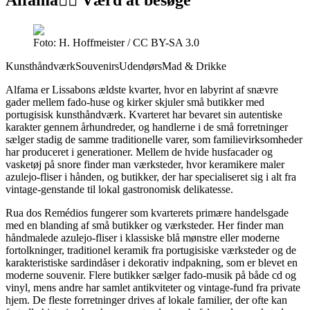
Alfama
👍🏼 Værd at besøge
Foto: H. Hoffmeister / CC BY-SA 3.0
Kunsthåndværk
Souvenirs
Udendørs
Mad & Drikke
Alfama er Lissabons ældste kvarter, hvor en labyrint af snævre
gader mellem fado-huse og kirker skjuler små butikker med
portugisisk kunsthåndværk. Kvarteret har bevaret sin autentiske
karakter gennem århundreder, og handlerne i de små forretninger
sælger stadig de samme traditionelle varer, som familievirksomheder
har produceret i generationer. Mellem de hvide husfacader og
vasketøj på snore finder man værksteder, hvor keramikere maler
azulejo-fliser i hånden, og butikker, der har specialiseret sig i alt fra
vintage-genstande til lokal gastronomisk delikatesse.
Rua dos Remédios fungerer som kvarterets primære handelsgade
med en blanding af små butikker og værksteder. Her finder man
håndmalede azulejo-fliser i klassiske blå mønstre eller moderne
fortolkninger, traditionel keramik fra portugisiske værksteder og de
karakteristiske sardindåser i dekorativ indpakning, som er blevet en
moderne souvenir. Flere butikker sælger fado-musik på både cd og
vinyl, mens andre har samlet antikviteter og vintage-fund fra private
hjem. De fleste forretninger drives af lokale familier, der ofte kan