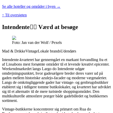
Se alle hoteller og områder i byen →
↑ Til oversigten
Intendente
👍🏼 Værd at besøge
Foto: Jan van der Wolf / Pexels
Mad & Drikke
Vintage
Lokale brands
Udendørs
Intendente-kvarteret har gennemgået en markant forvandling fra et
af Lissabons mest forsømte områder til et levende kreativt epicenter.
Weekendmarkedet langs Largo do Intendente udgør
omdrejningspunktet, hvor gadesælgere breder deres varer ud på
gaden mellem historiske azulejo-facader og moderne vægmalerier.
Langs de omkringliggende gader har vintage- og genbrugsbutikker
etableret sig i tidligere tomme butikslokaler, og kvarteret har udviklet
sig til et alternativ til de mere turistede shoppingområder. Den
multikulturelle atmosfære præger både gadebilledet og butikkernes
sortiment.
Vintage-butikkerne koncentrerer sig primært om Rua do