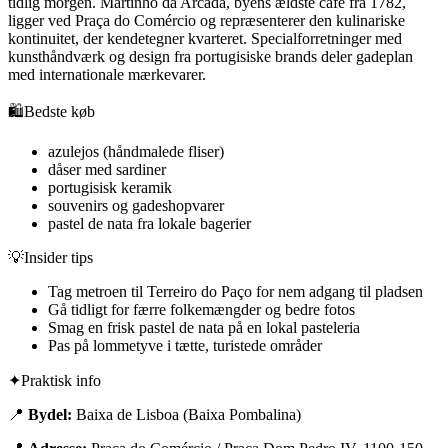
tidlig morgen. Martinho da Arcada, byens ældste café fra 1782,
ligger ved Praça do Comércio og repræsenterer den kulinariske
kontinuitet, der kendetegner kvarteret. Specialforretninger med
kunsthåndværk og design fra portugisiske brands deler gadeplan
med internationale mærkevarer.
🛍️
Bedste køb
azulejos (håndmalede fliser)
dåser med sardiner
portugisisk keramik
souvenirs og gadeshopvarer
pastel de nata fra lokale bagerier
💡
Insider tips
Tag metroen til Terreiro do Paço for nem adgang til pladsen
Gå tidligt for færre folkemængder og bedre fotos
Smag en frisk pastel de nata på en lokal pasteleria
Pas på lommetyve i tætte, turistede områder
✦
Praktisk info
📍
Bydel:
Baixa de Lisboa (Baixa Pombalina)