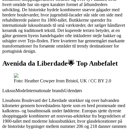
hvert område har sin egen karakter formet af århundreders
udvikling. De historiske bydele kombinerer snævre gågader med
bredere boulevarder, hvor jugendstil-facader står side om side med
rehabiliterede palæer fra 1800-tallet. Butikkerne spænder fra
internationale luksusbrands til små værksteder, der sælger håndlavet
keramik og traditionelt tekstil. Det kuperede terræn betyder, at en
gåtur gennem byens handelsgader ofte inkluderer stejle bakker og
udsigter over Tejo-floden. Flere kvarterer har gennemgået markante
transformationer fra forsømte områder til trendy destinationer for
portugisisk design.
Avenida da Liberdade
🌟 Top Anbefalet
Foto: Heather Cowper from Bristol, UK / CC BY 2.0
Luksus
Mode
Internationale brands
Udendørs
Lissabons Boulevard der Liberdade strækker sig over halvanden
kilometer gennem hovedstadens hjerte som en bred promenade med
kalkstens- og basaltmosaik under fødderne. Europas sjette dyreste
shoppinggade kombinerer art nouveau-arkitektur fra begyndelsen af
1900-tallet med moderne luksusbutikker, hvor glasdekorationer på
de historiske bygninger mellem nummer 206 og 218 danner rammen