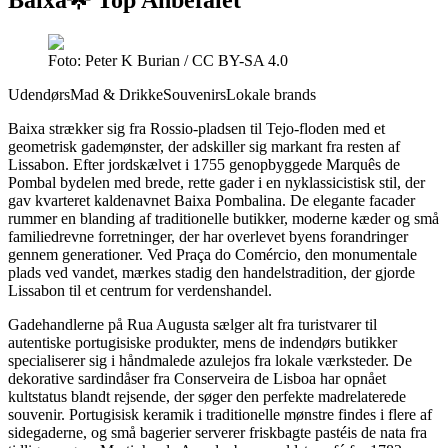
Foto: Peter K Burian / CC BY-SA 4.0
Udendørs
Mad & Drikke
Souvenirs
Lokale brands
Baixa strækker sig fra Rossio-pladsen til Tejo-floden med et
geometrisk gademønster, der adskiller sig markant fra resten af
Lissabon. Efter jordskælvet i 1755 genopbyggede Marquês de
Pombal bydelen med brede, rette gader i en nyklassicistisk stil, der
gav kvarteret kaldenavnet Baixa Pombalina. De elegante facader
rummer en blanding af traditionelle butikker, moderne kæder og små
familiedrevne forretninger, der har overlevet byens forandringer
gennem generationer. Ved Praça do Comércio, den monumentale
plads ved vandet, mærkes stadig den handelstradition, der gjorde
Lissabon til et centrum for verdenshandel.
Gadehandlerne på Rua Augusta sælger alt fra turistvarer til
autentiske portugisiske produkter, mens de indendørs butikker
specialiserer sig i håndmalede azulejos fra lokale værksteder. De
dekorative sardindåser fra Conserveira de Lisboa har opnået
kultstatus blandt rejsende, der søger den perfekte madrelaterede
souvenir. Portugisisk keramik i traditionelle mønstre findes i flere af
sidegaderne, og små bagerier serverer friskbagte pastéis de nata fra