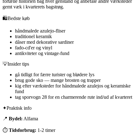
fortælle historien bag hver genstand og anbefale andre værksteder
gemt væk i kvarterets bagstrøg.
🛍️
Bedste køb
håndmalede azulejo-fliser
traditionel keramik
dåser med dekorative sardiner
fado-cd'er og vinyl
antikviteter og vintage-fund
💡
Insider tips
gå tidligt for færre turister og blødere lys
brug gode sko — mange brosten og trapper
kig efter værksteder for håndmalede azulejos og keramiske
fund
tag sporvogn 28 for en charmerende rute ind/ud af kvarteret
✦
Praktisk info
📍
Bydel:
Alfama
⏱
Tidsforbrug:
1-2 timer