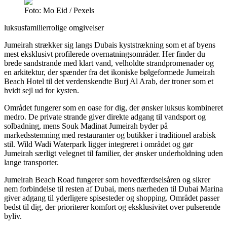
Foto: Mo Eid / Pexels
luksus
familier
rolige omgivelser
Jumeirah strækker sig langs Dubais kyststrækning som et af byens
mest eksklusivt profilerede overnatningsområder. Her finder du
brede sandstrande med klart vand, velholdte strandpromenader og
en arkitektur, der spænder fra det ikoniske bølgeformede Jumeirah
Beach Hotel til det verdenskendte Burj Al Arab, der troner som et
hvidt sejl ud for kysten.
Området fungerer som en oase for dig, der ønsker luksus kombineret
medro. De private strande giver direkte adgang til vandsport og
solbadning, mens Souk Madinat Jumeirah byder på
markedsstemning med restauranter og butikker i traditionel arabisk
stil. Wild Wadi Waterpark ligger integreret i området og gør
Jumeirah særligt velegnet til familier, der ønsker underholdning uden
lange transporter.
Jumeirah Beach Road fungerer som hovedfærdselsåren og sikrer
nem forbindelse til resten af Dubai, mens nærheden til Dubai Marina
giver adgang til yderligere spisesteder og shopping. Området passer
bedst til dig, der prioriterer komfort og eksklusivitet over pulserende
byliv.