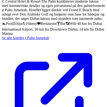
C Central Hotel & Resort The Palm kombinerer moderne luksus
med kunstneriske detaljer og egen privatstrand på den palmeformede
ø Palm Jumeirah. Hotellet ligger direkte ved Frond E Beach med
udsigt over Den Arabiske Golf og fungerer som base for bådepar og
familier, der søger Dubai-luksus med stranden som nærmeste nabo.
🏊
Pool
🧖
Spa
💪
Fitness
🍽️
Restaurant
🍸
Bar
📶
Wifi
·
40 km fra Dubai
International Airport, 30 km fra Downtown Dubai, 14 km fra Dubai
Marina
Se alle hoteller i
Palm Jumeirah