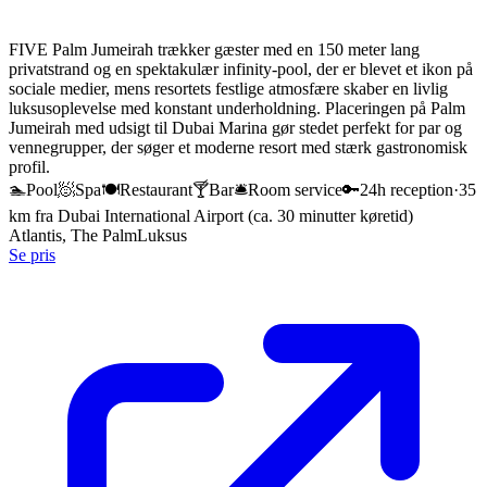
FIVE Palm Jumeirah trækker gæster med en 150 meter lang
privatstrand og en spektakulær infinity-pool, der er blevet et ikon på
sociale medier, mens resortets festlige atmosfære skaber en livlig
luksusoplevelse med konstant underholdning. Placeringen på Palm
Jumeirah med udsigt til Dubai Marina gør stedet perfekt for par og
vennegrupper, der søger et moderne resort med stærk gastronomisk
profil.
🏊
Pool
🧖
Spa
🍽️
Restaurant
🍸
Bar
🛎️
Room service
🔑
24h reception
·
35
km fra Dubai International Airport (ca. 30 minutter køretid)
Atlantis, The Palm
Luksus
Se pris