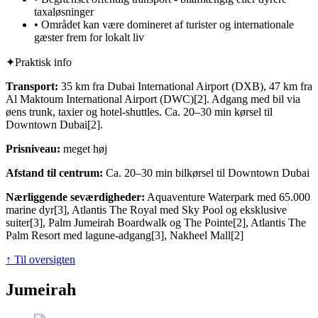
taxaløsninger
•
Området kan være domineret af turister og internationale
gæster frem for lokalt liv
✦
Praktisk info
Transport:
35 km fra Dubai International Airport (DXB), 47 km fra
Al Maktoum International Airport (DWC)[2]. Adgang med bil via
øens trunk, taxier og hotel-shuttles. Ca. 20–30 min kørsel til
Downtown Dubai[2].
Prisniveau:
meget høj
Afstand til centrum:
Ca. 20–30 min bilkørsel til Downtown Dubai
Nærliggende seværdigheder:
Aquaventure Waterpark med 65.000
marine dyr[3], Atlantis The Royal med Sky Pool og eksklusive
suiter[3], Palm Jumeirah Boardwalk og The Pointe[2], Atlantis The
Palm Resort med lagune-adgang[3], Nakheel Mall[2]
↑ Til oversigten
Jumeirah