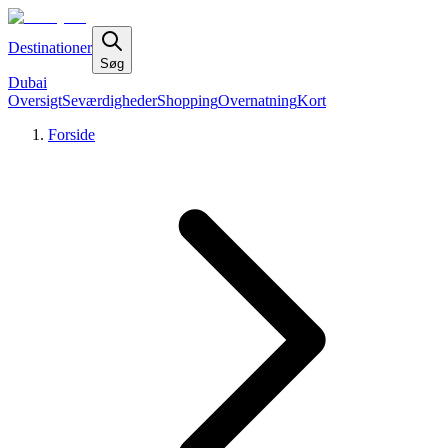
Destinationer
Søg
Dubai
Oversigt
Seværdigheder
Shopping
Overnatning
Kort
Forside