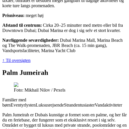
taxaer; området er desuden meget gangbart til daglige aktiviteter og
korte ture langs promenaden.
Prisniveau:
meget høj
Afstand til centrum:
Cirka 20–25 minutter med metro eller bil fra
Downtown Dubai; Dubai Marina er dog i sig selv et stort kvarter.
Nærliggende seværdigheder:
Dubai Marina Mall, Marina Beach
og The Walk-promenaden, JBR Beach (ca. 15 min gang),
Vandsportsfaciliteter, Marina Yacht Club
↑ Til oversigten
Palm Jumeirah
Foto: Mikhail Nilov / Pexels
Familier med
børn
Eventyrlysten
Luksusrejsende
Strandentusiaster
Vandaktiviteter
Palm Jumeirah er Dubais kunstige ø formet som en palme, og her får
du en feriebase, der fungerer som et eksklusivt resort i sig selv.
Området er bygget til luksus med private strande, poolområder og en