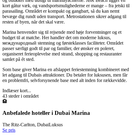
og butikker med udsigt til marinayachterne. JBR Beach ligger en
kort gåtur væk, og vandsportsmulighederne er mange – fra jetski til
parasailing. Området er kompakt og gangbart, så du kan nemt
bevæge dig rundt uden transport. Metrostationen sikrer adgang til
resten af byen, når det skal være.
Marina henvender sig til rejsende med høje forventninger og et
budget til at matche. Her handler det om moderne luksus,
международный stemning og førsteklasses faciliteter. Området
passer særligt godt til par og familier, der ønsker en poleret,
organiseret ferieoplevelse med strand, shopping og restauranter
samlet på ét sted.
Som base giver Marina en afslappet feriestemning kombineret med
let adgang til Dubais attraktioner. Du betaler for luksusen, men får
en problemfri, selvforsynende base med alt inden for rækkevidde.
Indlæser kort...
43
steder i området
🏨
Anbefalede hoteller i
Dubai Marina
The Ritz-Carlton, Dubai
Luksus
Se pris