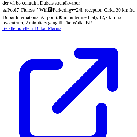
der vil bo centralt i Dubais strandkvarter.
🏊
Pool
💪
Fitness
📶
Wifi
🅿️
Parkering
🔑
24h reception
·
Cirka 30 km fra
Dubai International Airport (30 minutter med bil), 12,7 km fra
bycentrum, 2 minutters gang til The Walk JBR
Se alle hoteller i
Dubai Marina