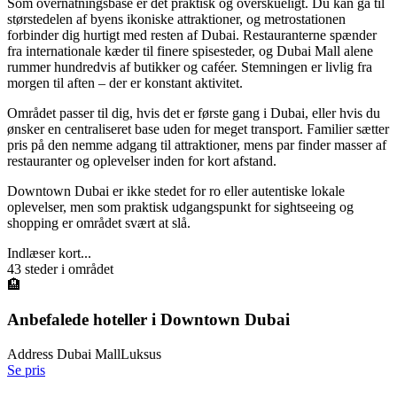
Som overnatningsbase er det praktisk og overskueligt. Du kan gå til
størstedelen af byens ikoniske attraktioner, og metrostationen
forbinder dig hurtigt med resten af Dubai. Restauranterne spænder
fra internationale kæder til finere spisesteder, og Dubai Mall alene
rummer hundredvis af butikker og caféer. Stemningen er livlig fra
morgen til aften – der er konstant aktivitet.
Området passer til dig, hvis det er første gang i Dubai, eller hvis du
ønsker en centraliseret base uden for meget transport. Familier sætter
pris på den nemme adgang til attraktioner, mens par finder masser af
restauranter og oplevelser inden for kort afstand.
Downtown Dubai er ikke stedet for ro eller autentiske lokale
oplevelser, men som praktisk udgangspunkt for sightseeing og
shopping er området svært at slå.
Indlæser kort...
43
steder i området
🏨
Anbefalede hoteller i
Downtown Dubai
Address Dubai Mall
Luksus
Se pris