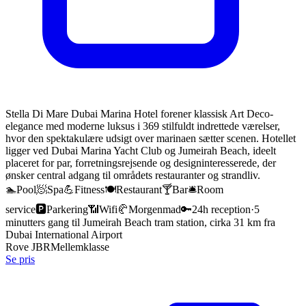
Stella Di Mare Dubai Marina Hotel forener klassisk Art Deco-
elegance med moderne luksus i 369 stilfuldt indrettede værelser,
hvor den spektakulære udsigt over marinaen sætter scenen. Hotellet
ligger ved Dubai Marina Yacht Club og Jumeirah Beach, ideelt
placeret for par, forretningsrejsende og designinteresserede, der
ønsker central adgang til områdets restauranter og strandliv.
🏊
Pool
🧖
Spa
💪
Fitness
🍽️
Restaurant
🍸
Bar
🛎️
Room
service
🅿️
Parkering
📶
Wifi
🥐
Morgenmad
🔑
24h reception
·
5
minutters gang til Jumeirah Beach tram station, cirka 31 km fra
Dubai International Airport
Rove JBR
Mellemklasse
Se pris