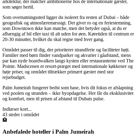
arkitektur, der matcher ambitionerne hos de internationale gæster,
som søger hertil.
Som overnatningssted ligger du isoleret fra resten af Dubai – både
geografisk og atmosfæremæssigt. Det giver ro og en feriestemning,
som Downtown ikke kan matche, men det betyder også, at du er
afhængig af bil eller taxi til alt uden for øen. Køretiden til centrum er
20-30 minutter, hvilket du skal regne med hver gang.
Området passer til dig, der prioriterer strandferie og faciliteter højt.
Familier med børn finder vandparker og akvarier i gåafstand, mens
par kan nyde boardwalken langs kysten eller restauranterne ved The
Pointe. Madscenen er resort-præget med internationale køkkener og
høje priser, og området tiltrækker primært gæster med stor
rejsebudget.
Palm Jumeirah fungerer bedst som base, hvis dit fokus er afslapning
ved poolen og stranden – ikke byopdagelse. Her får du eksklusivitet
og komfort, men til prisen af afstand til Dubais pulse.
Indlæser kort...
43
steder i området
🏨
Anbefalede hoteller i
Palm Jumeirah