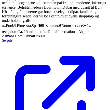
ned til butiksgangene – alt sammen pakket ind i moderne, luksuriøs
elegance. Beliggenheden i Downtown Dubai med udsigt til Burj
Khalifa og fontænerne gør hotellet velegnet tilpar, familier og
forretningsrejsende, der vil bo i centrum af byens shopping- og
underholdningsdistrikt.
🏊
Pool
💪
Fitness
🧖
Spa
🍽️
Restaurant
🛎️
Room service
🔑
24h
reception
·
Ca. 15 minutter fra Dubai International Airport
Armani Hotel Dubai
Luksus
Se pris