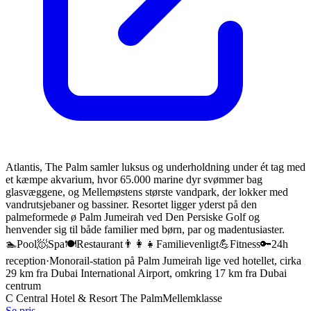
Atlantis, The Palm samler luksus og underholdning under ét tag med
et kæmpe akvarium, hvor 65.000 marine dyr svømmer bag
glasvæggene, og Mellemøstens største vandpark, der lokker med
vandrutsjebaner og bassiner. Resortet ligger yderst på den
palmeformede ø Palm Jumeirah ved Den Persiske Golf og
henvender sig til både familier med børn, par og madentusiaster.
🏊
Pool
🧖
Spa
🍽️
Restaurant
👨‍👩‍👧
Familievenligt
💪
Fitness
🔑
24h
reception
·
Monorail-station på Palm Jumeirah lige ved hotellet, cirka
29 km fra Dubai International Airport, omkring 17 km fra Dubai
centrum
C Central Hotel & Resort The Palm
Mellemklasse
Se pris