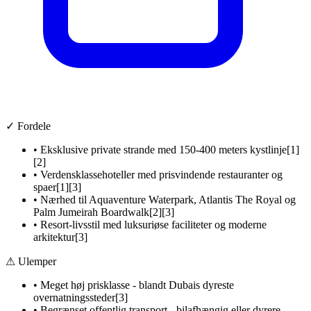
✓ Fordele
•
Eksklusive private strande med 150-400 meters kystlinje[1]
[2]
•
Verdensklassehoteller med prisvindende restauranter og
spaer[1][3]
•
Nærhed til Aquaventure Waterpark, Atlantis The Royal og
Palm Jumeirah Boardwalk[2][3]
•
Resort-livsstil med luksuriøse faciliteter og moderne
arkitektur[3]
⚠ Ulemper
•
Meget høj prisklasse - blandt Dubais dyreste
overnatningssteder[3]
•
Begrænset offentlig transport - bilafhængig eller dyrere