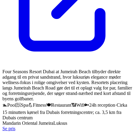
Four Seasons Resort Dubai at Jumeirah Beach tilbyder direkte
adgang til en privat sandstrand, hvor luksuriøs elegance møder
wellness-fokus i rolige omgivelser ved kysten. Resortets placering
langs Jumeirah Beach Road gør det til et oplagt valg for par, familier
og forretningsrejsende, der søger strand-nærhed med kort afstand til
byens golfbaner.
🏊
Pool
🧖
Spa
💪
Fitness
🍽️
Restaurant
📶
Wifi
🔑
24h reception
·
Cirka
15 minutters kørsel fra Dubais forretningscentre; ca. 3,5 km fra
Dubais centrum
Mandarin Oriental Jumeira
Luksus
Se pris