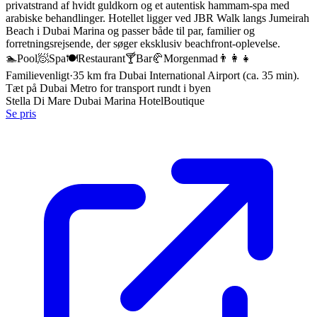
privatstrand af hvidt guldkorn og et autentisk hammam-spa med
arabiske behandlinger. Hotellet ligger ved JBR Walk langs Jumeirah
Beach i Dubai Marina og passer både til par, familier og
forretningsrejsende, der søger eksklusiv beachfront-oplevelse.
🏊
Pool
🧖
Spa
🍽️
Restaurant
🍸
Bar
🥐
Morgenmad
👨‍👩‍👧
Familievenligt
·
35 km fra Dubai International Airport (ca. 35 min).
Tæt på Dubai Metro for transport rundt i byen
Stella Di Mare Dubai Marina Hotel
Boutique
Se pris