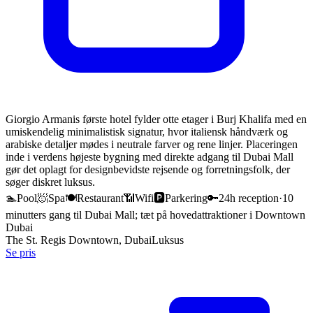
Giorgio Armanis første hotel fylder otte etager i Burj Khalifa med en
umiskendelig minimalistisk signatur, hvor italiensk håndværk og
arabiske detaljer mødes i neutrale farver og rene linjer. Placeringen
inde i verdens højeste bygning med direkte adgang til Dubai Mall
gør det oplagt for designbevidste rejsende og forretningsfolk, der
søger diskret luksus.
🏊
Pool
🧖
Spa
🍽️
Restaurant
📶
Wifi
🅿️
Parkering
🔑
24h reception
·
10
minutters gang til Dubai Mall; tæt på hovedattraktioner i Downtown
Dubai
The St. Regis Downtown, Dubai
Luksus
Se pris