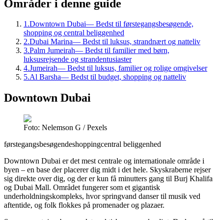
Områder i denne guide
1
.
Downtown Dubai
—
Bedst til førstegangsbesøgende,
shopping og central beliggenhed
2
.
Dubai Marina
—
Bedst til luksus, strandnært og natteliv
3
.
Palm Jumeirah
—
Bedst til familier med børn,
luksusrejsende og strandentusiaster
4
.
Jumeirah
—
Bedst til luksus, familier og rolige omgivelser
5
.
Al Barsha
—
Bedst til budget, shopping og natteliv
Downtown Dubai
Foto: Nelemson G / Pexels
førstegangsbesøgende
shopping
central beliggenhed
Downtown Dubai er det mest centrale og internationale område i
byen – en base der placerer dig midt i det hele. Skyskraberne rejser
sig direkte over dig, og der er kun få minutters gang til Burj Khalifa
og Dubai Mall. Området fungerer som et gigantisk
underholdningskompleks, hvor springvand danser til musik ved
aftentide, og folk flokkes på promenader og plazaer.