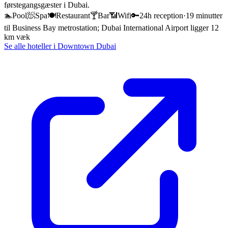
førstegangsgæster i Dubai.
🏊
Pool
🧖
Spa
🍽️
Restaurant
🍸
Bar
📶
Wifi
🔑
24h reception
·
19 minutter
til Business Bay metrostation; Dubai International Airport ligger 12
km væk
Se alle hoteller i
Downtown Dubai