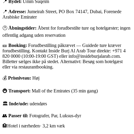
📍
Bydel:
Umm Suqeim
📍
Adresse:
Jumeirah Street, PO Box 74147, Dubai, Forenede
Arabiske Emirater
🕐
Åbningstider:
Åbent for forudbestilte ture og hotelgæster; ingen
offentlig adgang uden reservation
🎫
Booking:
Forudbestilling påkrævet
—
Guidede ture kræver
forudbestilling. Kontakt Inside Burj Al Arab Tour direkte: +971 4
820 0000 (10:00-19:00 GST) eller info@insideburjalarab.com.
Billetter sælges ikke på stedet. Alternativt: Besøg som hotelgæst
eller via restaurantbooking.
💰
Prisniveau:
Høj
🚇
Transport:
Mall of the Emirates (35 min gang)
🏛
Inde/ude:
udendørs
👥
Passer til:
Fotografer, Par, Luksus-dyr
🏨
Hotel i nærheden
·
3,2 km væk