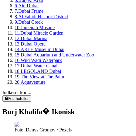
5
.
Burj Al Arab
6
.
Ain Dubai
7
.
Dubai Frame
8
.
Al Fahidi Historic District
9
.
Dubai Creek
10
.
Jumeirah Mosque
11
.
Dubai Miracle Garden
12
.
Dubai Marina
13
.
Dubai Opera
14
.
ARTE Museum Dubai
15
.
Dubai Aquarium and Underwater Zoo
16
.
Wild Wadi Waterpark
17
.
Dubai Water Canal
18
.
LEGOLAND Dubai
19
.
The View at The Palm
20
.
Aquaventure
Indlæser kort...
🏨
Vis hoteller
Burj Khalifa
💎 Ikonisk
Foto: Denys Gromov / Pexels