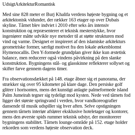
Udsigt
Arkitektur
Romantisk
Med sine 828 meter er Burj Khalifa verdens højeste bygning og et
arkitektonisk vidunder, der rækker 163 etager op over Dubais
skyline. Tårnet blev indviet i 2010 efter seks års intensiv
konstruktion og repræsenterer et teknisk mesterstykke, hvor
ingeniører måtte udvikle nye metoder til at støtte strukturen mod
vind og varme. Designet er inspireret af den islamiske arkitekturs
geometriske former, særligt motivet fra den lokale ørkenblomst
Hymenocallis. Den Y-formede grundplan giver ikke kun æstetisk
balance, men reducerer også vindens påvirkning på den slanke
konstruktion. Bygningens stål- og glasskinne reflekterer sollyset og
skifter farve gennem dagens timer.
Fra observationsdækket på 148. etage åbner sig et panorama, der
strækker sig over 95 kilometer på klare dage. Den persiske golf
glitrer i horisonten, mens det kunstigt anlagte palmeformede island
Palm Jumeirah tegner sig tydeligt mod kysten. Nede ved tårnets fod
ligger det største springvand i verden, hvor vandkoreografier
dansende til musik udspiller sig hver aften. Selve opstigningen
gennem tårnets interiør afslører eksklusive hoteletager og kontorer,
mens den øverste spids rummer teknisk udstyr, der monitorerer
bygningens stabilitet. Tårnets lounge-område på 152. etage holder
rekorden som verdens højeste observation deck.