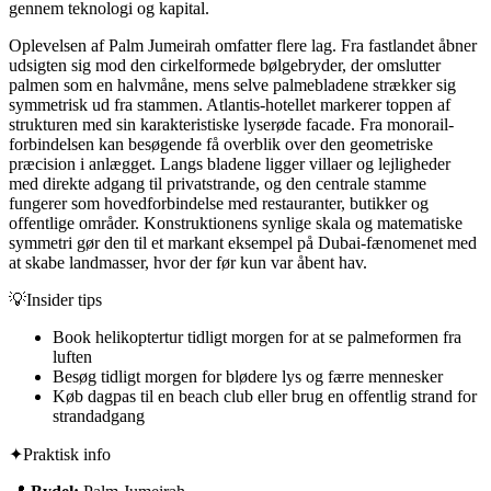
gennem teknologi og kapital.
Oplevelsen af Palm Jumeirah omfatter flere lag. Fra fastlandet åbner
udsigten sig mod den cirkelformede bølgebryder, der omslutter
palmen som en halvmåne, mens selve palmebladene strækker sig
symmetrisk ud fra stammen. Atlantis-hotellet markerer toppen af
strukturen med sin karakteristiske lyserøde facade. Fra monorail-
forbindelsen kan besøgende få overblik over den geometriske
præcision i anlægget. Langs bladene ligger villaer og lejligheder
med direkte adgang til privatstrande, og den centrale stamme
fungerer som hovedforbindelse med restauranter, butikker og
offentlige områder. Konstruktionens synlige skala og matematiske
symmetri gør den til et markant eksempel på Dubai-fænomenet med
at skabe landmasser, hvor der før kun var åbent hav.
💡
Insider tips
Book helikoptertur tidligt morgen for at se palmeformen fra
luften
Besøg tidligt morgen for blødere lys og færre mennesker
Køb dagpas til en beach club eller brug en offentlig strand for
strandadgang
✦
Praktisk info