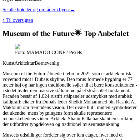
Se alle hoteller og områder i byen →
↑ Til oversigten
Museum of the Future
🌟 Top Anbefalet
Foto: MAMADO CONF / Pexels
Kunst
Arkitektur
Børnevenlig
Museum of the Future åbnede i februar 2022 som et arkitektonisk
vovemod midt i Dubais skyline. Den torus-formede bygning er 77
meter høj og har ingen traditionelle søjler til at bære konstruktionen -
i stedet hviler den massive stålramme på et skråtstillet fundament.
Facaden består af 1.024 rustfri stålpaneler udsmykket med arabisk
kalligrafi: citater fra Dubais leder Sheikh Mohammed bin Rashid Al
Maktoum om fremtidens vision. Det ovale hul i midten symboliserer
det ukendte, mens bygningens form skulle repræsentere
menneskehedens viden. Arkitekt Shaun Killa har skabt en struktur,
der udfordrer tyngdeloven og traditionel museumstænkning.
Museets udstillinger fordeler sig over fem etager, hver med et