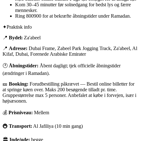
Kom 30–45 minutter før solnedgang for bedst lys og færre
mennesker.
Ring 800900 for at bekræfte åbningstider under Ramadan.
✦
Praktisk info
📍
Bydel:
Za'abeel
📍
Adresse:
Dubai Frame, Zabeel Park Jogging Track, Za'abeel, Al
Kifaf, Dubai, Forenede Arabiske Emirater
🕐
Åbningstider:
Åbent dagligt; tjek officielle åbningstider
(ændringer i Ramadan).
🎫
Booking:
Forudbestilling påkrævet
—
Bestil online billetter for
at springe køen over. Maks 200 besøgende tilladt pr. time.
Gruppestørrelse max 5 personer. Anbefalet at købe i forvejen, især i
højsæsonen.
💰
Prisniveau:
Mellem
🚇
Transport:
Al Jafiliya (10 min gang)
🏛
Inde/ude:
begge