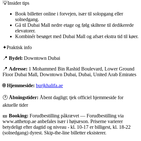
💡
Insider tips
Book billetter online i forvejen, især til solopgang eller
solnedgang.
Gå til Dubai Mall nedre etage og følg skiltene til dedikerede
elevatorer.
Kombinér besøget med Dubai Mall og afsæt ekstra tid til køer.
✦
Praktisk info
📍
Bydel:
Downtown Dubai
📍
Adresse:
1 Mohammed Bin Rashid Boulevard, Lower Ground
Floor Dubai Mall, Downtown Dubai, Dubai, United Arab Emirates
🌐
Hjemmeside:
burjkhalifa.ae
🕐
Åbningstider:
Åbent dagligt; tjek officiel hjemmeside for
aktuelle tider
🎫
Booking:
Forudbestilling påkrævet
—
Forudbestilling via
www.atthetop.ae anbefales især i højsæson. Priserne varierer
betydeligt efter dagtid og niveau - kl. 10-17 er billigest, kl. 18-22
(solnedgang) dyrest. Skip-the-line billetter eksisterer.