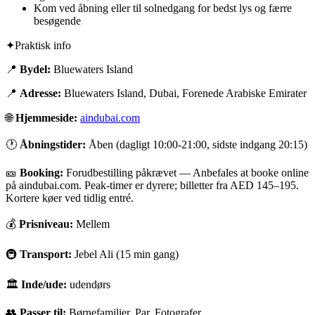
Kom ved åbning eller til solnedgang for bedst lys og færre
besøgende
✦
Praktisk info
📍
Bydel:
Bluewaters Island
📍
Adresse:
Bluewaters Island, Dubai, Forenede Arabiske Emirater
🌐
Hjemmeside:
aindubai.com
🕐
Åbningstider:
Åben (dagligt 10:00-21:00, sidste indgang 20:15)
🎫
Booking:
Forudbestilling påkrævet
—
Anbefales at booke online
på aindubai.com. Peak-timer er dyrere; billetter fra AED 145–195.
Kortere køer ved tidlig entré.
💰
Prisniveau:
Mellem
🚇
Transport:
Jebel Ali (15 min gang)
🏛
Inde/ude:
udendørs
👥
Passer til:
Børnefamilier, Par, Fotografer