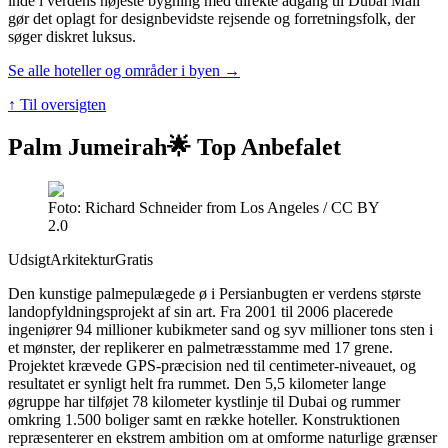
inde i verdens højeste bygning med direkte adgang til Dubai Mall
gør det oplagt for designbevidste rejsende og forretningsfolk, der
søger diskret luksus.
Se alle hoteller og områder i byen →
↑ Til oversigten
Palm Jumeirah
🌟 Top Anbefalet
Foto: Richard Schneider from Los Angeles / CC BY
2.0
Udsigt
Arkitektur
Gratis
Den kunstige palmepulægede ø i Persianbugten er verdens største
landopfyldningsprojekt af sin art. Fra 2001 til 2006 placerede
ingeniører 94 millioner kubikmeter sand og syv millioner tons sten i
et mønster, der replikerer en palmetræsstamme med 17 grene.
Projektet krævede GPS-præcision ned til centimeter-niveauet, og
resultatet er synligt helt fra rummet. Den 5,5 kilometer lange
øgruppe har tilføjet 78 kilometer kystlinje til Dubai og rummer
omkring 1.500 boliger samt en række hoteller. Konstruktionen
repræsenterer en ekstrem ambition om at omforme naturlige grænser