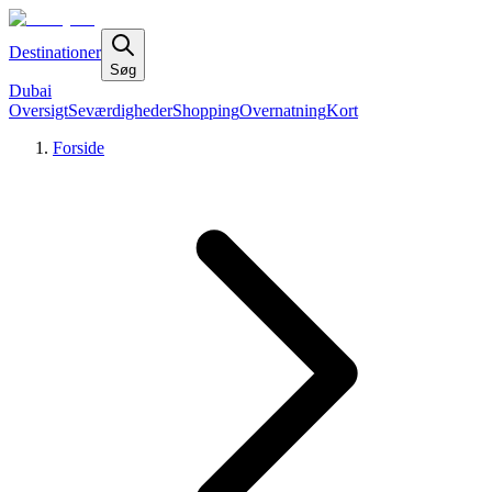
Destinationer
Søg
Dubai
Oversigt
Seværdigheder
Shopping
Overnatning
Kort
Forside