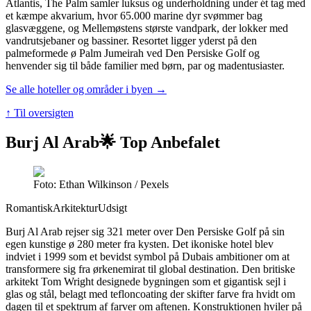
Atlantis, The Palm samler luksus og underholdning under ét tag med
et kæmpe akvarium, hvor 65.000 marine dyr svømmer bag
glasvæggene, og Mellemøstens største vandpark, der lokker med
vandrutsjebaner og bassiner. Resortet ligger yderst på den
palmeformede ø Palm Jumeirah ved Den Persiske Golf og
henvender sig til både familier med børn, par og madentusiaster.
Se alle hoteller og områder i byen →
↑ Til oversigten
Burj Al Arab
🌟 Top Anbefalet
Foto: Ethan Wilkinson / Pexels
Romantisk
Arkitektur
Udsigt
Burj Al Arab rejser sig 321 meter over Den Persiske Golf på sin
egen kunstige ø 280 meter fra kysten. Det ikoniske hotel blev
indviet i 1999 som et bevidst symbol på Dubais ambitioner om at
transformere sig fra ørkenemirat til global destination. Den britiske
arkitekt Tom Wright designede bygningen som et gigantisk sejl i
glas og stål, belagt med tefloncoating der skifter farve fra hvidt om
dagen til et spektrum af farver om aftenen. Konstruktionen hviler på