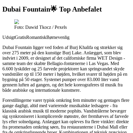
Dubai Fountain
🌟 Top Anbefalet
Foto: Dawid Tkocz / Pexels
Udsigt
Gratis
Romantisk
Børnevenlig
Dubai Fountain ligger ved foden af Burj Khalifa og strækker sig
over 275 meter på den kunstige Burj Lake. Anlægget, som blev
indviet i 2009, er designet af det californiske firma WET Design -
samme team der skabte Bellagio-fontænerne i Las Vegas. Med
6.600 lyskilder og 25 farvede projektorer kan springvandet skyde
vandstråler op til 150 meter i højden, hvilket svarer til højden på en
bygning på 50 etager. Systemet pumper over 83.000 liter vand
gennem luften ad gangen, og det hele koreograferes til musik fra
både arabiske og internationale kunstnere.
Forestillingerne varer typisk omkring fem minutter og gentages flere
gange dagligt, altid med varierende musikalske ledsagere - fra
klassisk arabisk musik til moderne pophits. Vandstrålerne bevæger
sig synkroniseret i komplicerede mønstre, der fremhæves af farvede
lys efter solnedgang. Anlægget kan opleves fra flere vinkler: direkte
fra promenaden omkring søen, fra restauranterne i Dubai Mall eller
fra de omkringliggende broer. Kombinationen af teknisk præcision,