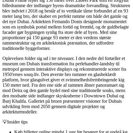
Dubai Frame rejser sig 150 meter over Zabeel Park som en forgyldt
billedramme der indfanger byens dramatiske forvandling. Strukturen
blev indviet i 2018 og består af to vertikale tårne forbundet af en 93
meter lang bro, der skaber en perfekt ramme om både det gamle og
det nye Dubai. Arkitekten Fernando Donis designede monumentet
som en symbolsk portal mellem fortid og fremtid, og de guldbelagte
facader gør bygningen synlig fra store dele af byen. Med sine
proportioner på 150 gange 93 meter er den verdens største
rammestruktur og en arkitektonisk præstation, der udfordrer
traditionelle byggeformer.
Oplevelsen folder sig ud i tre niveauer. I den nedre del fortæller et
museum om Dubais transformation fra perlehandler-landsby til
metropol gennem interaktive displays og rekonstruerede scener fra
1950'ernes souq-liv. Den øverste bro rummer en glasbeklædt
platform, hvor glasgulvet giver et svimmelhedsfrembringende kig
150 meter ned. Fra den ene side af rammen åbner panoramaet sig
mod Deira og den gamle bydel med sine traditionelle souks, mens
den modsatte side indfanger skyskraberne i Downtown Dubai og
Burj Khalifa. Galleriet på broen præsenterer visioner for Dubais
udvikling frem mod 2050 gennem digitale projekter og
arkitekturmodeller.
💡
Insider tips
Køb billetter online mindst 1 uge før besøget for at undgå kø.