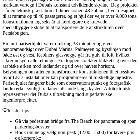
markant vartegn i Dubais konstant udviklende skyline. Bag projektet
står en teknisk præstation af dimensioner: 48 kabiner, hver designet
til at rumme op til 40 passagerer, og et hjul der vejer over 9.000 tons.
Konstruktionen tog seks år at færdiggøre og krævede
specialbyggede skibe til at transportere dele af strukturen over
Persiabugten.
En tur i pariserhjulet varer omkring 38 minutter og giver
panoramaudsigt over Dubai Marina, Palmeøen og kystlinjen mod
både øst og vest. Kabiners glasvægge går fra gulv til loft, hvilket
sikrer udsyn i alle retninger. Fra toppen strækker blikket sig over den
arabiske ørken mod indlandet og ud over havets horisont.
Belysningen om aftenen transformerer konstruktionen til et lysshow,
hvor LED-installationer kan programmeres til forskellige mønstre.
Pariserhjulet fungerer både som observationspunkt og fotografisk
landmærke, synligt fra lange afstande langs kysten. Arkitektonisk
repræsenterer det Dubais tiltrækning mod superlativiske
ingeniørprojekter.
💡
Insider tips
Gå via pedestrian bridge fra The Beach for panorama og spar
parkeringsbesvær
Book online og vælg non-peak (12:00–15:00) for lavere pris
og kortere kø