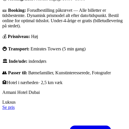
🎫
Booking:
Forudbestilling påkrævet
—
Alle billetter er
tidsbestemte. Dynamisk prismodel alt efter dato/tidspunkt. Bestil
online for optimal tidsslot. Under-4-årige er gratis (billetudlevering
på stedet).
💰
Prisniveau:
Høj
🚇
Transport:
Emirates Towers (5 min gang)
🏛
Inde/ude:
indendørs
👥
Passer til:
Børnefamilier, Kunstinteresserede, Fotografer
🏨
Hotel i nærheden
·
2,5 km væk
Armani Hotel Dubai
Luksus
Se pris