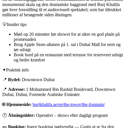
monumental skala og den dramatiske baggrund med Burj Khalifa
gør hver forestilling til et audiovisuelt spektakel, som har tiltrukket
millioner af besøgende siden åbningen.
💡
Insider tips
Mød op 20 minutter før showet for at sikre en god plads på
promenaden
Brug Apple Store-altanen på 1. sal i Dubai Mall for nem og
tør udsigt
Book bord på en restaurant med terrasse for reserveret udsigt
og bedre komfort
✦
Praktisk info
📍
Bydel:
Downtown Dubai
📍
Adresse:
1 Mohammed Bin Rashid Boulevard, Downtown
Dubai, Dubai, Forenede Arabiske Emirater
🌐
Hjemmeside:
burjkhalifa.ae/en/the-tower/the-fountain/
🕐
Åbningstider:
Operativt – shows efter dagligt program
🎫
Booking:
Ingen booking nødvendig
—
Gratis at se fra den