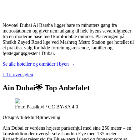
Novotel Dubai Al Barsha ligger bare to minutters gang fra
metrostationen og giver nem adgang til hele byens seværdigheder
fra en moderne base med komfortable rammer. Placeringen på
Sheikh Zayed Road lige ved Mashreq Metro Station gør hotellet til
et praktisk valg for både forretningsrejsende, familier og
førstegangsgæster i Dubai.
Se alle hoteller og områder i byen →
↑ Til oversigten
Ain Dubai
🌟 Top Anbefalet
Foto: Paasikivi / CC BY-SA 4.0
Udsigt
Arkitektur
Børnevenlig
Ain Dubai er verdens højeste pariserhjul med sine 250 meter – en
konstruktion der overgår selv London Eye med 135 meter.
Pariserhjulet rejser sig fra Bluewaters Island og fungerer som et