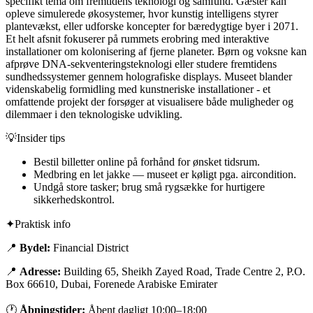
specifikt tema om fremtidens teknologi og samfund. Gæster kan
opleve simulerede økosystemer, hvor kunstig intelligens styrer
plantevækst, eller udforske koncepter for bæredygtige byer i 2071.
Et helt afsnit fokuserer på rummets erobring med interaktive
installationer om kolonisering af fjerne planeter. Børn og voksne kan
afprøve DNA-sekventeringsteknologi eller studere fremtidens
sundhedssystemer gennem holografiske displays. Museet blander
videnskabelig formidling med kunstneriske installationer - et
omfattende projekt der forsøger at visualisere både muligheder og
dilemmaer i den teknologiske udvikling.
💡
Insider tips
Bestil billetter online på forhånd for ønsket tidsrum.
Medbring en let jakke — museet er køligt pga. aircondition.
Undgå store tasker; brug små rygsække for hurtigere
sikkerhedskontrol.
✦
Praktisk info
📍
Bydel:
Financial District
📍
Adresse:
Building 65, Sheikh Zayed Road, Trade Centre 2, P.O.
Box 66610, Dubai, Forenede Arabiske Emirater
🕐
Åbningstider:
Åbent dagligt 10:00–18:00