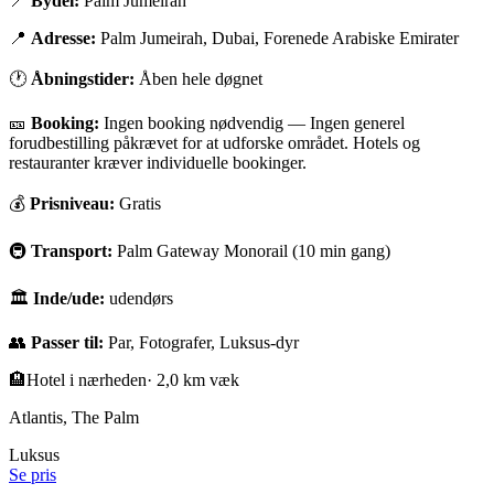
📍
Bydel:
Palm Jumeirah
📍
Adresse:
Palm Jumeirah, Dubai, Forenede Arabiske Emirater
🕐
Åbningstider:
Åben hele døgnet
🎫
Booking:
Ingen booking nødvendig
—
Ingen generel
forudbestilling påkrævet for at udforske området. Hotels og
restauranter kræver individuelle bookinger.
💰
Prisniveau:
Gratis
🚇
Transport:
Palm Gateway Monorail (10 min gang)
🏛
Inde/ude:
udendørs
👥
Passer til:
Par, Fotografer, Luksus-dyr
🏨
Hotel i nærheden
·
2,0 km væk
Atlantis, The Palm
Luksus
Se pris