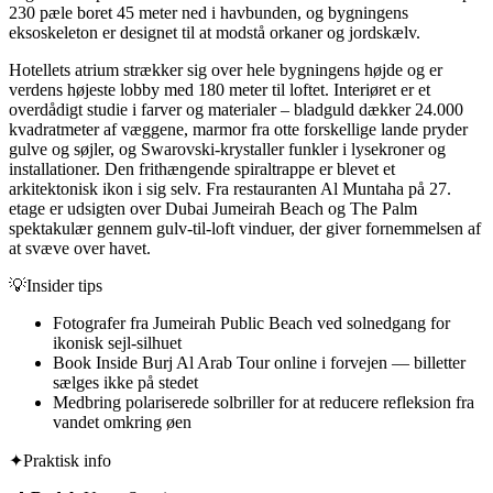
230 pæle boret 45 meter ned i havbunden, og bygningens
eksoskeleton er designet til at modstå orkaner og jordskælv.
Hotellets atrium strækker sig over hele bygningens højde og er
verdens højeste lobby med 180 meter til loftet. Interiøret er et
overdådigt studie i farver og materialer – bladguld dækker 24.000
kvadratmeter af væggene, marmor fra otte forskellige lande pryder
gulve og søjler, og Swarovski-krystaller funkler i lysekroner og
installationer. Den frithængende spiraltrappe er blevet et
arkitektonisk ikon i sig selv. Fra restauranten Al Muntaha på 27.
etage er udsigten over Dubai Jumeirah Beach og The Palm
spektakulær gennem gulv-til-loft vinduer, der giver fornemmelsen af
at svæve over havet.
💡
Insider tips
Fotografer fra Jumeirah Public Beach ved solnedgang for
ikonisk sejl-silhuet
Book Inside Burj Al Arab Tour online i forvejen — billetter
sælges ikke på stedet
Medbring polariserede solbriller for at reducere refleksion fra
vandet omkring øen
✦
Praktisk info