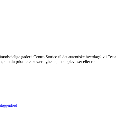
odståelige gader i Centro Storico til det autentiske hverdagsliv i Testacc
er, om du prioriterer seværdigheder, madoplevelser eller ro.
beliggenhed