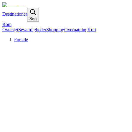
Destinationer
Søg
Rom
Oversigt
Seværdigheder
Shopping
Overnatning
Kort
Forside