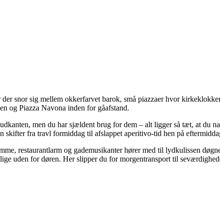
r der snor sig mellem okkerfarvet barok, små piazzaer hvor kirkeklokk
nen og Piazza Navona inden for gåafstand.
udkanten, men du har sjældent brug for dem – alt ligger så tæt, at du na
kifter fra travl formiddag til afslappet aperitivo-tid hen på eftermidda
ststrømme, restaurantlarm og gademusikanter hører med til lydkulissen døg
 lige uden for døren. Her slipper du for morgentransport til seværdighed