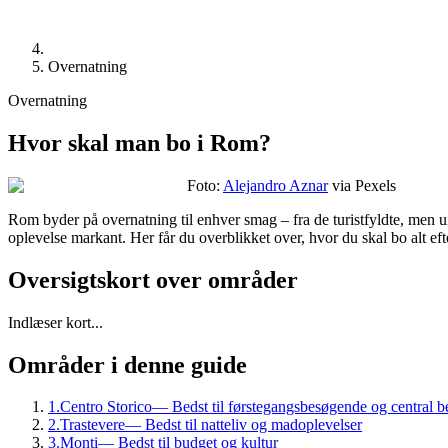
Overnatning
Overnatning
Hvor skal man bo i Rom?
Foto:
Alejandro Aznar
via Pexels
Rom byder på overnatning til enhver smag – fra de turistfyldte, men uim
oplevelse markant. Her får du overblikket over, hvor du skal bo alt eft
Oversigtskort over områder
Indlæser kort...
Områder i denne guide
1
.
Centro Storico
—
Bedst til førstegangsbesøgende og central 
2
.
Trastevere
—
Bedst til natteliv og madoplevelser
3
.
Monti
—
Bedst til budget og kultur