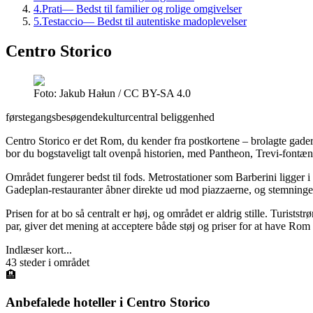
4
.
Prati
—
Bedst til familier og rolige omgivelser
5
.
Testaccio
—
Bedst til autentiske madoplevelser
Centro Storico
Foto: Jakub Hałun / CC BY-SA 4.0
førstegangsbesøgende
kultur
central beliggenhed
Centro Storico er det Rom, du kender fra postkortene – brolagte gade
bor du bogstaveligt talt ovenpå historien, med Pantheon, Trevi-fontæ
Området fungerer bedst til fods. Metrostationer som Barberini ligger i 
Gadeplan-restauranter åbner direkte ud mod piazzaerne, og stemningen s
Prisen for at bo så centralt er høj, og området er aldrig stille. Turi
par, giver det mening at acceptere både støj og priser for at have Rom
Indlæser kort...
43
steder i området
🏨
Anbefalede hoteller i
Centro Storico