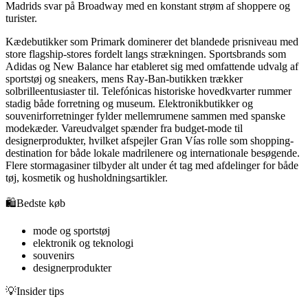
Madrids svar på Broadway med en konstant strøm af shoppere og
turister.
Kædebutikker som Primark dominerer det blandede prisniveau med
store flagship-stores fordelt langs strækningen. Sportsbrands som
Adidas og New Balance har etableret sig med omfattende udvalg af
sportstøj og sneakers, mens Ray-Ban-butikken trækker
solbrilleentusiaster til. Telefónicas historiske hovedkvarter rummer
stadig både forretning og museum. Elektronikbutikker og
souvenirforretninger fylder mellemrumene sammen med spanske
modekæder. Vareudvalget spænder fra budget-mode til
designerprodukter, hvilket afspejler Gran Vías rolle som shopping-
destination for både lokale madrilenere og internationale besøgende.
Flere stormagasiner tilbyder alt under ét tag med afdelinger for både
tøj, kosmetik og husholdningsartikler.
🛍️
Bedste køb
mode og sportstøj
elektronik og teknologi
souvenirs
designerprodukter
💡
Insider tips