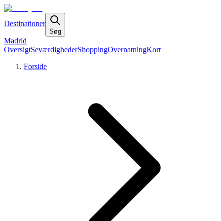
Destinationer
Søg
Madrid
Oversigt
Seværdigheder
Shopping
Overnatning
Kort
Forside