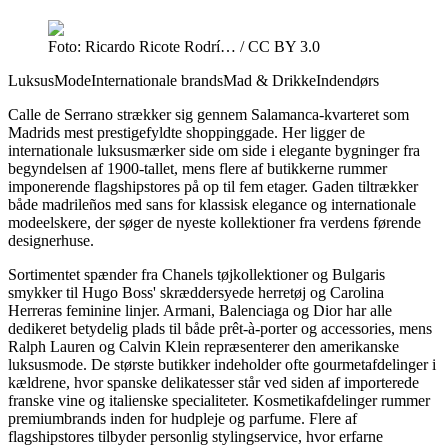
Foto: Ricardo Ricote Rodrí… / CC BY 3.0
Luksus
Mode
Internationale brands
Mad & Drikke
Indendørs
Calle de Serrano strækker sig gennem Salamanca-kvarteret som
Madrids mest prestigefyldte shoppinggade. Her ligger de
internationale luksusmærker side om side i elegante bygninger fra
begyndelsen af 1900-tallet, mens flere af butikkerne rummer
imponerende flagshipstores på op til fem etager. Gaden tiltrækker
både madrileños med sans for klassisk elegance og internationale
modeelskere, der søger de nyeste kollektioner fra verdens førende
designerhuse.
Sortimentet spænder fra Chanels tøjkollektioner og Bulgaris
smykker til Hugo Boss' skræddersyede herretøj og Carolina
Herreras feminine linjer. Armani, Balenciaga og Dior har alle
dedikeret betydelig plads til både prêt-à-porter og accessories, mens
Ralph Lauren og Calvin Klein repræsenterer den amerikanske
luksusmode. De største butikker indeholder ofte gourmetafdelinger i
kældrene, hvor spanske delikatesser står ved siden af importerede
franske vine og italienske specialiteter. Kosmetikafdelinger rummer
premiumbrands inden for hudpleje og parfume. Flere af
flagshipstores tilbyder personlig stylingservice, hvor erfarne