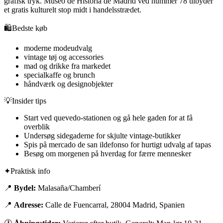
grafisk tryk. Museo de Historia de Madrid ved nummer 78 tilbyder
et gratis kulturelt stop midt i handelsstrædet.
🛍️
Bedste køb
moderne modeudvalg
vintage tøj og accessories
mad og drikke fra markedet
specialkaffe og brunch
håndværk og designobjekter
💡
Insider tips
Start ved quevedo-stationen og gå hele gaden for at få
overblik
Undersøg sidegaderne for skjulte vintage-butikker
Spis på mercado de san ildefonso for hurtigt udvalg af tapas
Besøg om morgenen på hverdag for færre mennesker
✦
Praktisk info
📍
Bydel:
Malasaña/Chamberí
📍
Adresse:
Calle de Fuencarral, 28004 Madrid, Spanien