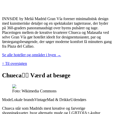
INNSiDE by Meliá Madrid Gran Vía forener minimalistisk design
med kunstneriske detaljer og en spektakulær tagterrasse, der byder
på 360-graders panoramaudsigt over byens pulsårer og tage.
Placeringen mellem de kreative kvarterer Chueca og Malasaña ved
selve Gran Vía gør hotellet ideelt for designentusiaster, par og
førstegangsbesøgende, der søger moderne komfort få minutters gang
fra Plaza del Callao.
Se alle hoteller og områder i byen →
↑ Til oversigten
Chueca
👍🏼 Værd at besøge
Foto: Wikimedia Commons
Mode
Lokale brands
Vintage
Mad & Drikke
Udendørs
Chueca står som Madrids mest kreative og farverige
shoppingkvarter, hvor alternativ mode og LGBTQIA+-kultur