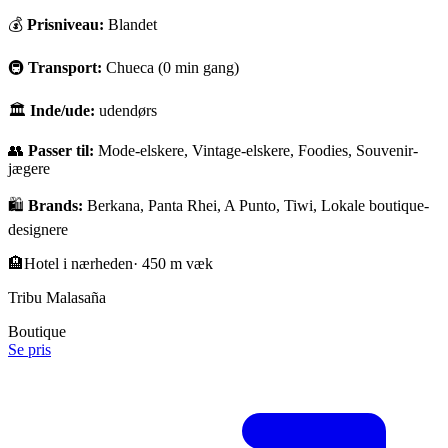
💰
Prisniveau:
Blandet
🚇
Transport:
Chueca (0 min gang)
🏛
Inde/ude:
udendørs
👥
Passer til:
Mode-elskere, Vintage-elskere, Foodies, Souvenir-
jægere
🛍️
Brands:
Berkana, Panta Rhei, A Punto, Tiwi, Lokale boutique-
designere
🏨
Hotel i nærheden
·
450 m væk
Tribu Malasaña
Boutique
Se pris