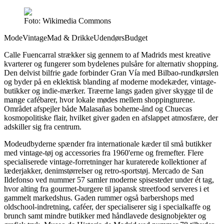
Foto: Wikimedia Commons
Mode
Vintage
Mad & Drikke
Udendørs
Budget
Calle Fuencarral strækker sig gennem to af Madrids mest kreative
kvarterer og fungerer som bydelenes pulsåre for alternativ shopping.
Den delvist bilfrie gade forbinder Gran Vía med Bilbao-rundkørslen
og byder på en eklektisk blanding af moderne modekæder, vintage-
butikker og indie-mærker. Træerne langs gaden giver skygge til de
mange cafébarer, hvor lokale mødes mellem shoppingturene.
Området afspejler både Malasañas boheme-ånd og Chuecas
kosmopolitiske flair, hvilket giver gaden en afslappet atmosfære, der
adskiller sig fra centrum.
Modeudbyderne spænder fra internationale kæder til små butikker
med vintage-tøj og accessories fra 1960'erne og fremefter. Flere
specialiserede vintage-forretninger har kuraterede kollektioner af
læderjakker, denimstørrelser og retro-sportstøj. Mercado de San
Ildefonso ved nummer 57 samler moderne spisesteder under ét tag,
hvor alting fra gourmet-burgere til japansk streetfood serveres i et
gammelt markedshus. Gaden rummer også barbershops med
oldschool-indretning, caféer, der specialiserer sig i specialkaffe og
brunch samt mindre butikker med håndlavede designobjekter og