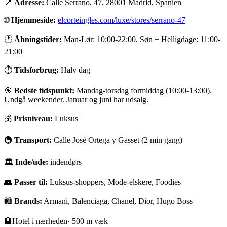
📍
Adresse:
Calle Serrano, 47, 28001 Madrid, Spanien
🌐
Hjemmeside:
elcorteingles.com/luxe/stores/serrano-47
🕐
Åbningstider:
Man-Lør: 10:00-22:00, Søn + Helligdage: 11:00-
21:00
⏱
Tidsforbrug:
Halv dag
🎯
Bedste tidspunkt:
Mandag-torsdag formiddag (10:00-13:00).
Undgå weekender. Januar og juni har udsalg.
💰
Prisniveau:
Luksus
🚇
Transport:
Calle José Ortega y Gasset (2 min gang)
🏛
Inde/ude:
indendørs
👥
Passer til:
Luksus-shoppers, Mode-elskere, Foodies
🛍️
Brands:
Armani, Balenciaga, Chanel, Dior, Hugo Boss
🏨
Hotel i nærheden
·
500 m væk