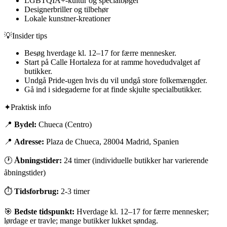
LGBTQIA+-kultur og specialbøger
Designerbriller og tilbehør
Lokale kunstner-kreationer
💡
Insider tips
Besøg hverdage kl. 12–17 for færre mennesker.
Start på Calle Hortaleza for at ramme hovedudvalget af
butikker.
Undgå Pride-ugen hvis du vil undgå store folkemængder.
Gå ind i sidegaderne for at finde skjulte specialbutikker.
✦
Praktisk info
📍
Bydel:
Chueca (Centro)
📍
Adresse:
Plaza de Chueca, 28004 Madrid, Spanien
🕐
Åbningstider:
24 timer (individuelle butikker har varierende
åbningstider)
⏱
Tidsforbrug:
2-3 timer
🎯
Bedste tidspunkt:
Hverdage kl. 12–17 for færre mennesker;
lørdage er travle; mange butikker lukket søndag.