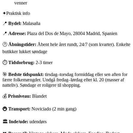
venner
✦
Praktisk info
📍
Bydel:
Malasaña
📍
Adresse:
Plaza del Dos de Mayo, 28004 Madrid, Spanien
🕐
Åbningstider:
Åbent hele året rundt, 24/7 (som kvarter). Enkelte
butikker lukket søndage
⏱
Tidsforbrug:
2-3 timer
🎯
Bedste tidspunkt:
tirsdag–torsdag formiddag eller sen aften for
færre folkemængder. Undgå fredag–lørdag efter kl. 20 (masser af
natteliv). Søndage er roligere til shopping.
💰
Prisniveau:
Blandet
🚇
Transport:
Noviciado (2 min gang)
🏛
Inde/ude:
udendørs