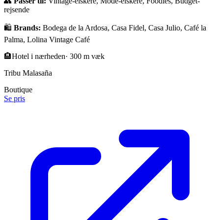
👥
Passer til:
Vintage-elskere, Mode-elskere, Foodies, Budget-
rejsende
🛍️
Brands:
Bodega de la Ardosa, Casa Fidel, Casa Julio, Café la
Palma, Lolina Vintage Café
🏨
Hotel i nærheden
·
300 m væk
Tribu Malasaña
Boutique
Se pris