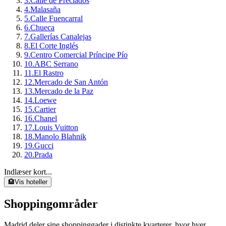
3
.
Calle de Preciados
4
.
Malasaña
5
.
Calle Fuencarral
6
.
Chueca
7
.
Gallerías Canalejas
8
.
El Corte Inglés
9
.
Centro Comercial Príncipe Pío
10
.
ABC Serrano
11
.
El Rastro
12
.
Mercado de San Antón
13
.
Mercado de la Paz
14
.
Loewe
15
.
Cartier
16
.
Chanel
17
.
Louis Vuitton
18
.
Manolo Blahnik
19
.
Gucci
20
.
Prada
Indlæser kort...
🏨
Vis hoteller
Shoppingområder
Madrid deler sine shoppinggader i distinkte kvarterer, hvor hver