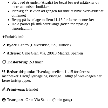
Start ved østenden (Alcalá) for bedst bevaret arkitektur og
mere autentiske butikker
Planlæg én sektion ad gangen for ikke at blive overvældet af
omfanget
Besøg på hverdage mellem 11-15 for færre mennesker
Hold pauser på små barer langs gaden for tapas og
genopladning
✦
Praktisk info
📍
Bydel:
Centro (Universidad, Sol, Justicia)
📍
Adresse:
Calle Gran Vía, 28013 Madrid, Spanien
⏱
Tidsforbrug:
2-3 timer
🎯
Bedste tidspunkt:
Hverdage mellem 11-15 for færrest
mennesker. Undgå lørdage og søndage. Tidligt på weekdagen har
færre turistgrupper.
💰
Prisniveau:
Blandet
🚇
Transport:
Gran Vía Station (0 min gang)