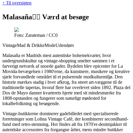
↑ Til oversigten
Malasaña
👍🏼 Værd at besøge
Foto: Zarateman / CC0
Vintage
Mad & Drikke
Mode
Udendørs
Malasaña er Madrids mest autentiske bohemekvarter, hvor
undergrundskultur og vintage-shopping smelter sammen i et
farverigt netværk af snoede gader. Bydelen blev epicenter for La
Movida-bevægelsen i 1980'erne, da kunstnere, musikere og kreative
sjæle forvandlede området til et pulserende modkulturmiljø. Den
historie mærkes stadig i hver afkrog, fra street art-væggene til de
traditionelle taperias, hvoraf flere har overlevet siden 1892. Plaza del
Dos de Mayo danner kvarterets hjerte med sit mindesmærke fra
1808-opstanden og fungerer som naturligt mødested for
lokalbefolkning og besøgende.
Vintage-butikkerne dominerer gadebilledet med specialiserede
forretninger som Lolina Vintage Café, der kombinerer secondhand-
fund med retro-stemning. Her findes alt fra 1970'er-denimjakker til
autentiske accessoires fra forgangne årtier, mens mindre butikker