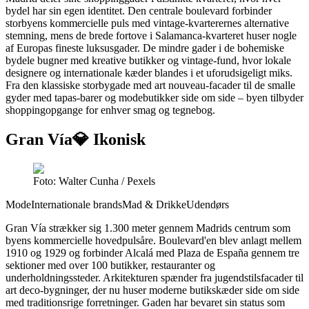
bydel har sin egen identitet. Den centrale boulevard forbinder
storbyens kommercielle puls med vintage-kvarterernes alternative
stemning, mens de brede fortove i Salamanca-kvarteret huser nogle
af Europas fineste luksusgader. De mindre gader i de bohemiske
bydele bugner med kreative butikker og vintage-fund, hvor lokale
designere og internationale kæder blandes i et uforudsigeligt miks.
Fra den klassiske storbygade med art nouveau-facader til de smalle
gyder med tapas-barer og modebutikker side om side – byen tilbyder
shoppingopgange for enhver smag og tegnebog.
Gran Vía
💎 Ikonisk
Foto: Walter Cunha / Pexels
Mode
Internationale brands
Mad & Drikke
Udendørs
Gran Vía strækker sig 1.300 meter gennem Madrids centrum som
byens kommercielle hovedpulsåre. Boulevard'en blev anlagt mellem
1910 og 1929 og forbinder Alcalá med Plaza de España gennem tre
sektioner med over 100 butikker, restauranter og
underholdningssteder. Arkitekturen spænder fra jugendstilsfacader til
art deco-bygninger, der nu huser moderne butikskæder side om side
med traditionsrige forretninger. Gaden har bevaret sin status som