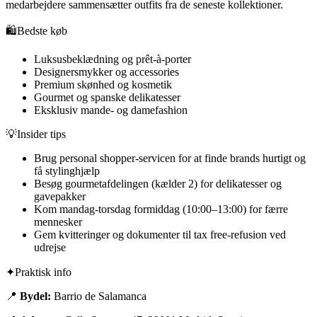
medarbejdere sammensætter outfits fra de seneste kollektioner.
🛍️
Bedste køb
Luksusbeklædning og prêt-à-porter
Designersmykker og accessories
Premium skønhed og kosmetik
Gourmet og spanske delikatesser
Eksklusiv mande- og damefashion
💡
Insider tips
Brug personal shopper-servicen for at finde brands hurtigt og
få stylinghjælp
Besøg gourmetafdelingen (kælder 2) for delikatesser og
gavepakker
Kom mandag-torsdag formiddag (10:00–13:00) for færre
mennesker
Gem kvitteringer og dokumenter til tax free-refusion ved
udrejse
✦
Praktisk info
📍
Bydel:
Barrio de Salamanca