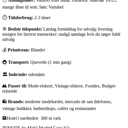
🕐
Åbningstider:
Varierer efter butik. Generelt: Man-lør 10-21,
mange åbne til sent. Søn: Variabel
⏱
Tidsforbrug:
2-3 timer
🎯
Bedste tidspunkt:
Lørdag formiddag for udvalg; hverdag
morgen for færrest mennesker; undgå søndage hvis du søger fuldt
udvalg
💰
Prisniveau:
Blandet
🚇
Transport:
Quevedo (1 min gang)
🏛
Inde/ude:
udendørs
👥
Passer til:
Mode-elskere, Vintage-elskere, Foodies, Budget-
rejsende
🛍️
Brands:
moderne modekæder, mercado de san ildefonso,
vintage butikker, barbershops, caféer og restauranter
🏨
Hotel i nærheden
·
300 m væk
INNSiDE by Meliá Madrid Gran Vía