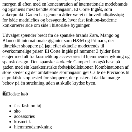
morgen til aften med en koncentration af internationale modebrands
og Spaniens mest kendte stormagasin, El Corte Inglés, som
ankerpunkt. Gaden har gennem årtier været et hovedindkøbsstrøg
for både madrileños og besøgende, hvor fast fashion-kæderne
konkurrerer side om side i historiske bygninger.
Udvalget spænder bredt fra de spanske brands Zara, Mango og
Blanco til internationale giganter som H&M og Primark, der
tiltrækker shoppere på jagt efter aktuelle modetrends til
overkommelige priser. El Corte Inglés på nummer 3 fylder flere
etager med alt fra kosmetik og accessories til hjemmeudsmykning og
spansk design. Den spanske skokæde Camper har også base på
gaden med sin karakteristiske fodtøjskollektioner. Kombinationen af
store kæder og det omfattende stormagasin gør Calle de Preciados til
et praktisk stoppested for shoppere, der ønsker at dække mange
behov på én strækning uden at skulle krydse byen.
🛍️
Bedste køb
fast fashion tøj
sko
accessories
kosmetik
hjemmeudsmykning