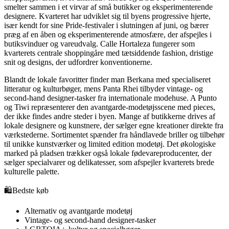
smelter sammen i et virvar af små butikker og eksperimenterende
designere. Kvarteret har udviklet sig til byens progressive hjerte,
især kendt for sine Pride-festivaler i slutningen af juni, og bærer
præg af en åben og eksperimenterende atmosfære, der afspejles i
butiksvinduer og vareudvalg. Calle Hortaleza fungerer som
kvarterets centrale shoppingåre med tætsiddende fashion, dristige
snit og designs, der udfordrer konventionerne.
Blandt de lokale favoritter finder man Berkana med specialiseret
litteratur og kulturbøger, mens Panta Rhei tilbyder vintage- og
second-hand designer-tasker fra internationale modehuse. A Punto
og Tiwi repræsenterer den avantgarde-modetøjsscene med pieces,
der ikke findes andre steder i byen. Mange af butikkerne drives af
lokale designere og kunstnere, der sælger egne kreationer direkte fra
værkstederne. Sortimentet spænder fra håndlavede briller og tilbehør
til unikke kunstværker og limited edition modetøj. Det økologiske
marked på pladsen trækker også lokale fødevareproducenter, der
sælger specialvarer og delikatesser, som afspejler kvarterets brede
kulturelle palette.
🛍️
Bedste køb
Alternativ og avantgarde modetøj
Vintage- og second-hand designer-tasker