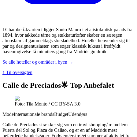
I Chamberí-kvarteret ligger Santo Mauro i et aristokratisk palads fra
1894, hvor takkede tårne og stukkaturlofter skaber en særegen
atmosfære af gammeldags storsladethed. Hotellet henvender sig til
par og designentusiaster, som søger klassisk luksus i fredfyldt
haveomgivelse få minutters gang fra Madrids guldmile.
Se alle hoteller og områder i byen →
↑ Til oversigten
Calle de Preciados
🌟 Top Anbefalet
Foto: Tiia Monto / CC BY-SA 3.0
Mode
Internationale brands
Budget
Udendørs
Calle de Preciados strækker sig som en travl shoppingåre mellem
Puerta del Sol og Plaza de Callao, og er en af Madrids mest
befærdede handelsgader. Fodgængerstrøget summer af aktivitet fra