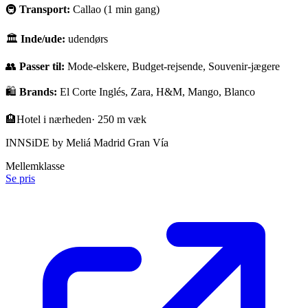
🚇
Transport:
Callao (1 min gang)
🏛
Inde/ude:
udendørs
👥
Passer til:
Mode-elskere, Budget-rejsende, Souvenir-jægere
🛍️
Brands:
El Corte Inglés, Zara, H&M, Mango, Blanco
🏨
Hotel i nærheden
·
250 m væk
INNSiDE by Meliá Madrid Gran Vía
Mellemklasse
Se pris