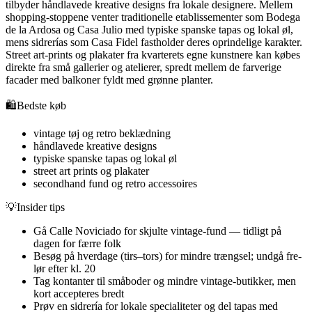
tilbyder håndlavede kreative designs fra lokale designere. Mellem
shopping-stoppene venter traditionelle etablissementer som Bodega
de la Ardosa og Casa Julio med typiske spanske tapas og lokal øl,
mens sidrerías som Casa Fidel fastholder deres oprindelige karakter.
Street art-prints og plakater fra kvarterets egne kunstnere kan købes
direkte fra små gallerier og atelierer, spredt mellem de farverige
facader med balkoner fyldt med grønne planter.
🛍️
Bedste køb
vintage tøj og retro beklædning
håndlavede kreative designs
typiske spanske tapas og lokal øl
street art prints og plakater
secondhand fund og retro accessoires
💡
Insider tips
Gå Calle Noviciado for skjulte vintage-fund — tidligt på
dagen for færre folk
Besøg på hverdage (tirs–tors) for mindre trængsel; undgå fre-
lør efter kl. 20
Tag kontanter til småboder og mindre vintage-butikker, men
kort accepteres bredt
Prøv en sidrería for lokale specialiteter og del tapas med