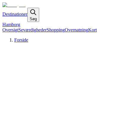
Destinationer
Søg
Hamborg
Oversigt
Seværdigheder
Shopping
Overnatning
Kort
Forside