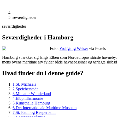
seværdigheder
seværdigheder
Seværdigheder i Hamborg
Foto:
Wolfgang Weiser
via Pexels
Hamborg strækker sig langs Elben som Nordeuropas største havneby, 
mens byens maritime arv fylder både havnebassiner og tørlagte skibs
Hvad finder du i denne guide?
1
.
St. Michaels
2
.
Speicherstadt
3
.
Miniatur Wunderland
4
.
Elbphilharmonie
5
.
Kunsthalle Hamburg
6
.
Det Internationale Maritime Museum
7
.
St. Pauli og Reeperbahn