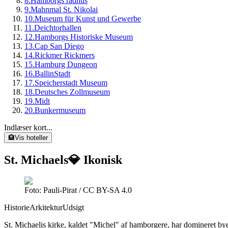
8
.
Hamborgs rådhus
9
.
Mahnmal St. Nikolai
10
.
Museum für Kunst und Gewerbe
11
.
Deichtorhallen
12
.
Hamborgs Historiske Museum
13
.
Cap San Diego
14
.
Rickmer Rickmers
15
.
Hamburg Dungeon
16
.
BallinStadt
17
.
Speicherstadt Museum
18
.
Deutsches Zollmuseum
19
.
Midt
20
.
Bunkermuseum
Indlæser kort...
🏨
Vis hoteller
St. Michaels
💎 Ikonisk
Foto: Pauli-Pirat / CC BY-SA 4.0
Historie
Arkitektur
Udsigt
St. Michaelis kirke, kaldet "Michel" af hamborgere, har domineret by